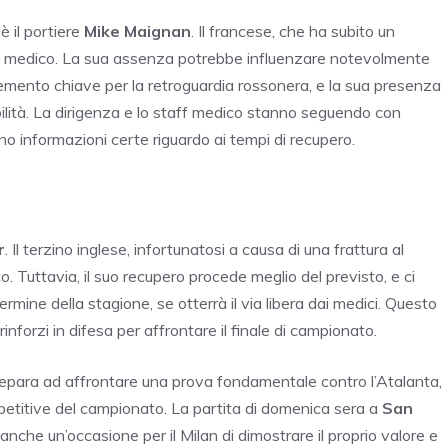
 il portiere
Mike Maignan
. Il francese, che ha subito un
llo medico. La sua assenza potrebbe influenzare notevolmente
lemento chiave per la retroguardia rossonera, e la sua presenza
ilità. La dirigenza e lo staff medico stanno seguendo con
o informazioni certe riguardo ai tempi di recupero.
r
. Il terzino inglese, infortunatosi a causa di una frattura al
. Tuttavia, il suo recupero procede meglio del previsto, e ci
ine della stagione, se otterrà il via libera dai medici. Questo
inforzi in difesa per affrontare il finale di campionato.
 prepara ad affrontare una prova fondamentale contro l’Atalanta,
petitive del campionato. La partita di domenica sera a
San
anche un’occasione per il Milan di dimostrare il proprio valore e