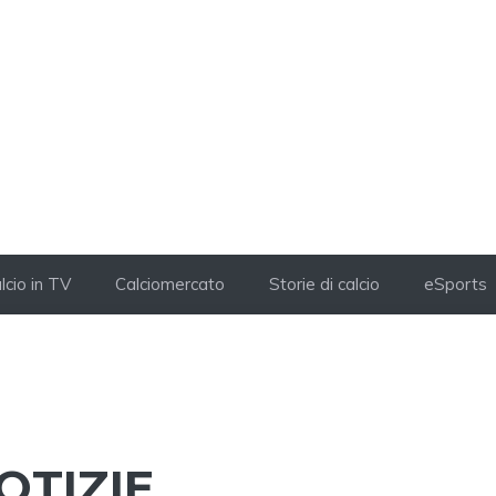
lcio in TV
Calciomercato
Storie di calcio
eSports
OTIZIE