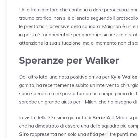
Un altro giocatore che continua a dare preoccupazioni è
trauma cranico, non si è allenato seguendo il protoco
le prestazioni difensive della squadra. Maignan è un e
in porta è fondamentale per garantire sicurezza e stab
attenzione la sua situazione, ma al momento non ci son
Speranze per Walker
Dall’altro lato, una nota positiva arriva per
Kyle Walke
gomito, ha recentemente subito un intervento chirurgico
sono speranze che possa tornare in campo prima del term
sarebbe un grande aiuto per il Milan, che ha bisogno di r
In vista della 33esima giornata di
Serie A
, il Milan si
che ha dimostrato di essere una delle squadre più com
Siro
rappresenta non solo una sfida per i tre punti, ma 