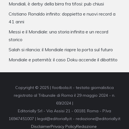
Mondiali, è derby della birra fra tifosi: pub chiusi
Cristiano Ronaldo infinito: doppietta e nuovi record a
41 anni
Messi e il Mondiale: una storia infinita e un record
storico
Salah si rilancia: il Mondiale riapre la porta sul futuro
Mondiale e paternità: il caso Doku accende il dibattito
Copyright © 2025 | footbola.it - testata giornalistica
registrata al Tribunale di Roma il 29 maggio 2024 - n.
69/2024 |
Editorially Srl - Via Assisi 21 - 00181 Roma - P.Iva
16947451007 | legal@editorially.it - redazione@editorially.it
Disclaimer
Privacy Policy
Redazione