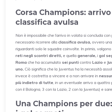
Corsa Champions: arrivo 
classifica avulsa
Non è impossibile che l’arrivo in volata si concluda con 
necessario ricorrere alla
classifica avulsa,
ovvero una m
riguardanti solo le squadre coinvolte. In primis, valgono
reti negli scontri diretti,
e quella
generale,
i
gol se
Roma
che ha accumulato
sei punti
contro
Lazio
e
Ju
uno.
Ciò significa che la Juventus ha la necessità asso
invece è costretta a vincere e a non arrivare in
nessun
più indietro di tutte
, in un eventuale arrivo a quattr
con il Bologna, 3 con la Lazio, 2 con la Juventus) e sar
Una Champions per due: c