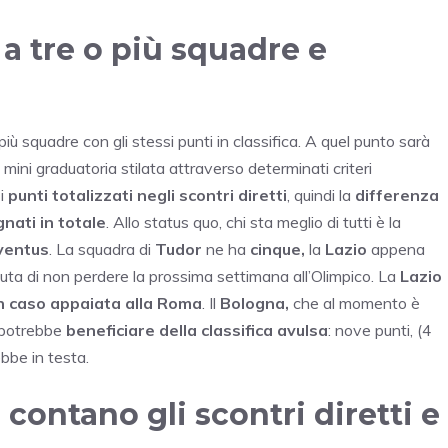
a tre o più squadre e
più squadre con gli stessi punti in classifica. A quel punto sarà
ini graduatoria stilata attraverso determinati criteri
 i
punti totalizzati negli scontri diretti
, quindi la
differenza
gnati in totale
. Allo status quo, chi sta meglio di tutti è la
ventus
. La squadra di
Tudor
ne ha
cinque,
la
Lazio
appena
luta di non perdere la prossima settimana all’Olimpico. La
Lazio
 caso appaiata alla Roma
. Il
Bologna,
che al momento è
o potrebbe
beneficiare della classifica avulsa
: nove punti, (4
ebbe in testa.
ontano gli scontri diretti e