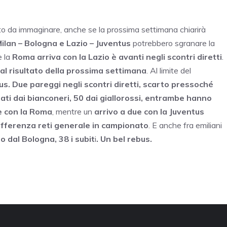
o da immaginare, anche se la prossima settimana chiarirà
ilan – Bologna e Lazio – Juventus
potrebbero sgranare la
e la
Roma arriva con la Lazio è avanti negli scontri diretti
.
al risultato della prossima settimana
. Al limite del
us. Due pareggi negli scontri diretti, scarto pressoché
ati dai bianconeri, 50 dai giallorossi, entrambe hanno
e con la Roma
, mentre un
arrivo a due con la Juventus
ifferenza reti generale in campionato
. E anche fra emiliani
o dal Bologna, 38 i subit
i
. Un bel rebus.