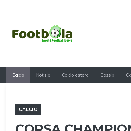
Vai
al
contenuto
Calcio
Notizie
Calcio estero
Gossip
Ca
CALCIO
CORSA CHAMPION