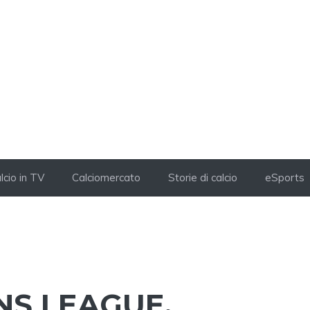
lcio in TV
Calciomercato
Storie di calcio
eSports
S LEAGUE,