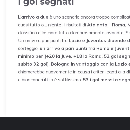
i gol segnati
L’arrivo a due
è uno scenario ancora troppo complicat
quasi tutto o… niente : i risultati di
Atalanta – Roma, M
classifica o lasciare tutto clamorosamente invariato. S
Un arrivo a pari punti fra
Lazio e Juventus dipende d
sorteggio,
un arrivo a pari punti fra Roma e Juvent
minimo per (+20 la Juve, +18 la Roma, 52 gol segn
subito 32 gol
).
Bologna in vantaggio con la Lazio 
chiamerebbe nuovamente in causa i criteri legati alla
d
e bianconeri il filo è sottilissimo:
53 i gol messi a segn