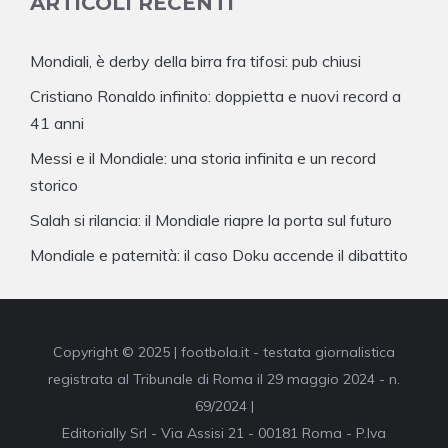
ARTICOLI RECENTI
Mondiali, è derby della birra fra tifosi: pub chiusi
Cristiano Ronaldo infinito: doppietta e nuovi record a
41 anni
Messi e il Mondiale: una storia infinita e un record
storico
Salah si rilancia: il Mondiale riapre la porta sul futuro
Mondiale e paternità: il caso Doku accende il dibattito
Copyright © 2025 | footbola.it - testata giornalistica
registrata al Tribunale di Roma il 29 maggio 2024 - n.
69/2024 |
Editorially Srl - Via Assisi 21 - 00181 Roma - P.Iva