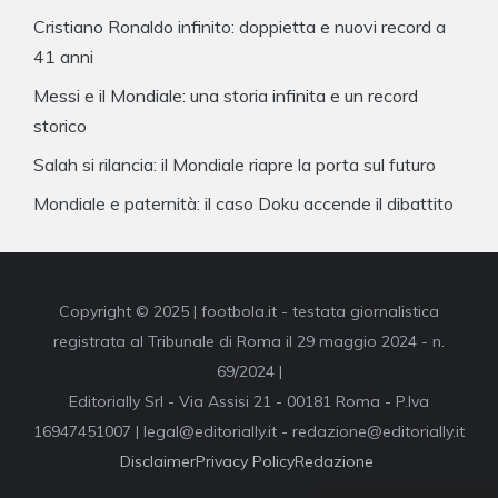
Cristiano Ronaldo infinito: doppietta e nuovi record a
41 anni
Messi e il Mondiale: una storia infinita e un record
storico
Salah si rilancia: il Mondiale riapre la porta sul futuro
Mondiale e paternità: il caso Doku accende il dibattito
Copyright © 2025 | footbola.it - testata giornalistica
registrata al Tribunale di Roma il 29 maggio 2024 - n.
69/2024 |
Editorially Srl - Via Assisi 21 - 00181 Roma - P.Iva
16947451007 | legal@editorially.it - redazione@editorially.it
Disclaimer
Privacy Policy
Redazione