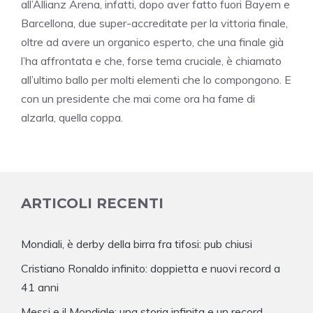
all’Allianz Arena, infatti, dopo aver fatto fuori Bayern e
Barcellona, due super-accreditate per la vittoria finale,
oltre ad avere un organico esperto, che una finale già
l’ha affrontata e che, forse tema cruciale, è chiamato
all’ultimo ballo per molti elementi che lo compongono. E
con un presidente che mai come ora ha fame di
alzarla, quella coppa.
ARTICOLI RECENTI
Mondiali, è derby della birra fra tifosi: pub chiusi
Cristiano Ronaldo infinito: doppietta e nuovi record a
41 anni
Messi e il Mondiale: una storia infinita e un record