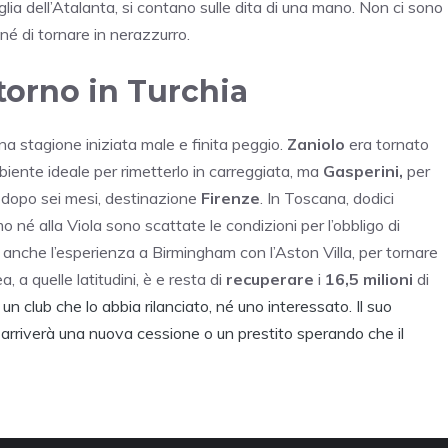
ia dell’Atalanta, si contano sulle dita di una mano. Non ci sono
né di tornare in nerazzurro.
ritorno in Turchia
na stagione iniziata male e finita peggio.
Zaniolo
era tornato
iente ideale per rimetterlo in carreggiata, ma
Gasperini,
per
 dopo sei mesi, destinazione
Firenze
. In Toscana, dodici
 né alla Viola sono scattate le condizioni per l’obbligo di
a anche l’esperienza a Birmingham con l’Aston Villa, per tornare
a, a quelle latitudini, è e resta di
recuperare
i
16,5 milioni
di
n club che lo abbia rilanciato, né uno interessato. Il suo
e arriverà una nuova cessione o un prestito sperando che il