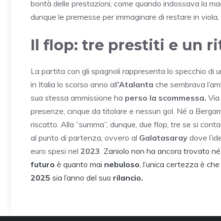
bontà delle prestazioni, come quando indossava la magl
dunque le premesse per immaginare di restare in viola, 
Il flop: tre prestiti e un 
La partita con gli spagnoli rappresenta lo specchio di u
in Italia lo scorso anno all
’Atalanta
che sembrava l’amb
sua stessa ammissione ha
perso la scommessa.
Via
presenze, cinque da titolare e nessun gol. Né a Bergamo
riscatto. Alla “summa”, dunque, due flop, tre se si cont
al punto di partenza, ovvero al
Galatasaray
dove l’ide
euro spesi nel
2023
.
Zaniolo non ha ancora trovato né u
futuro
è quanto mai
nebuloso
, l’unica certezza è ch
2025
sia l’anno del suo
rilancio.