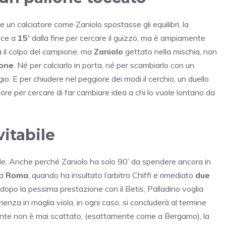
e un calciatore come Zaniolo spostasse gli equilibri, la
isce a
15’
dalla fine per cercare il guizzo, ma è ampiamente
va il colpo del campione, ma
Zaniolo
gettato nella mischia, non
lone
. Né per calciarlo in porta, né per scambiarlo con un
io. E per chiudere nel peggiore dei modi il cerchio, un duello
ore per cercare di far cambiare idea a chi lo vuole lontano da
vitabile
ile. Anche perché Zaniolo ha solo 90’ da spendere ancora in
 a
Roma
, quando ha insultato l’arbitro Chiffi e rimediato
due
 dopo la pessima prestazione con il Betis, Palladino voglia
ienza in maglia viola, in ogni caso, si concluderà al termine
’ambiente non è mai scattato, (esattamente come a Bergamo), la