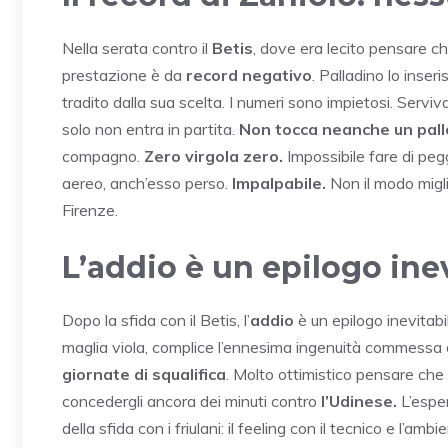
Nella serata contro il
Betis
, dove era lecito pensare ch
prestazione è da
record negativo
. Palladino lo inser
tradito dalla sua scelta. I numeri sono impietosi. Servi
solo non entra in partita.
Non tocca neanche un pal
compagno.
Zero virgola zero.
Impossibile fare di pegg
aereo, anch’esso perso.
Impalpabile.
Non il modo migli
Firenze.
L’addio è un epilogo ine
Dopo la sfida con il Betis, l’
addio
è un epilogo inevitab
maglia viola, complice l’ennesima ingenuità commessa
giornate di squalifica
. Molto ottimistico pensare che
concedergli ancora dei minuti contro
l’Udinese.
L’esper
della sfida con i friulani: il feeling con il tecnico e l