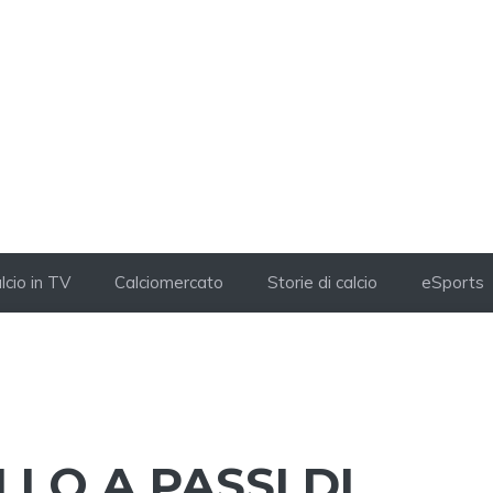
lcio in TV
Calciomercato
Storie di calcio
eSports
LO A PASSI DI