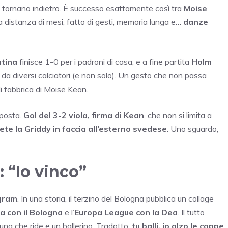
oi tornano indietro. È successo esattamente così tra
Moise
 a distanza di mesi, fatto di gesti, memoria lunga e…
danze
tina
finisce 1-0 per i padroni di casa, e a fine partita
Holm
re da diversi calciatori (e non solo). Un gesto che non passa
di fabbrica di Moise Kean.
sposta.
Gol del 3-2 viola, firma di Kean
, che non si limita a
pete la Griddy in faccia all’esterno svedese
. Uno sguardo,
: “Io vinco”
agram
. In una storia, il terzino del Bologna pubblica un collage
ia con il Bologna
e l’
Europa League con la Dea
. Il tutto
na che ride e un ballerino. Tradotto:
tu balli, io alzo le coppe
.