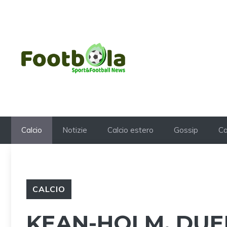
Vai
al
contenuto
Calcio
Notizie
Calcio estero
Gossip
Ca
CALCIO
KEAN-HOLM, DUEL