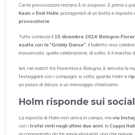
Certe provocazioni restano lì, in sospeso. E prima o p
Kean
e
Emil Holm
, protagonisti di un botta e risposta
provocatorie
.
Tutto comincia il
15 dicembre 2024
:
Bologna-Fioren
esulta con la “Griddy Dance”
, il balletto reso celeb
inosservato: quella celebrazione, di solito, è il marchio 
Ieri, nel match tra Fiorentina e Bologna, è arrivata la ri
festeggiare con i compagni: si volta, guarda Holm e
ri
un passo di danza, e un messaggio chiarissimo.
Holm risponde sui social
La risposta di Holm non arriva in campo, ma
via Inst
con i
trofei vinti negli ultimi due anni
: la
Coppa Ital
accompagnato da tre emoji eloquenti: una che piange, u