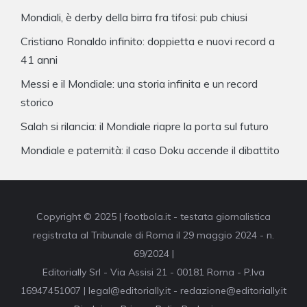
Mondiali, è derby della birra fra tifosi: pub chiusi
Cristiano Ronaldo infinito: doppietta e nuovi record a
41 anni
Messi e il Mondiale: una storia infinita e un record
storico
Salah si rilancia: il Mondiale riapre la porta sul futuro
Mondiale e paternità: il caso Doku accende il dibattito
Copyright © 2025 | footbola.it - testata giornalistica
registrata al Tribunale di Roma il 29 maggio 2024 - n.
69/2024 |
Editorially Srl - Via Assisi 21 - 00181 Roma - P.Iva
16947451007 | legal@editorially.it - redazione@editorially.it