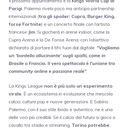
Il prossimo appuntamento è la
Kings World Cup di
Parigi
. Palermo rivela poco ma anticipa partnership
internazionali (
tra gli spoiler: Cupra, Burger King,
forse Fortnite
) e un concerto finale con l’artista
francese
Jim
. Si giocherà in arene indoor, come la
Cupra Arena e la De Fonse Arena, con l’obiettivo
dichiarato di portare il tifo fuori dal digitale:
“Vogliamo
un ‘bordello allucinante’ sugli spalti, come in
Brasile o Francia. Il vero spettacolo è l’unione tra
community online e passione reale”
.
La Kings League
non è più solo un esperimento
virale
. È un ecosistema in evoluzione che mescola
calcio, cultura pop e nuove generazioni. E Sabino
Palermo, con il suo stile ibrido e autentico, ne è una
delle voci più credibili. Se il calcio del futuro si gioca a
cavallo tra stadio e streaming,
Torino potrebbe