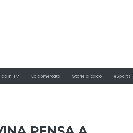
lcio in TV
Calciomercato
Storie di calcio
eSports
VINA PENSA A