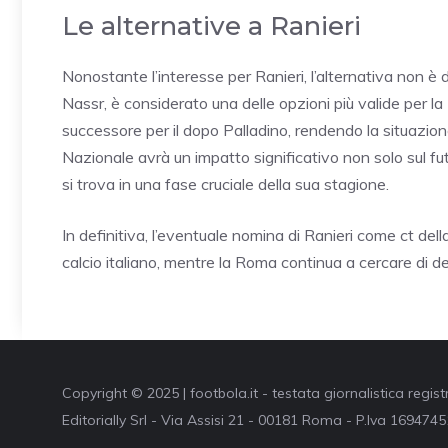
Le alternative a Ranieri
Nonostante l’interesse per Ranieri, l’alternativa non è
Nassr, è considerato una delle opzioni più valide per la 
successore per il dopo Palladino, rendendo la situazion
Nazionale avrà un impatto significativo non solo sul fu
si trova in una fase cruciale della sua stagione.
In definitiva, l’eventuale nomina di Ranieri come ct del
calcio italiano, mentre la Roma continua a cercare di de
Copyright © 2025 | footbola.it - testata giornalistica regis
Editorially Srl - Via Assisi 21 - 00181 Roma - P.Iva 16947451