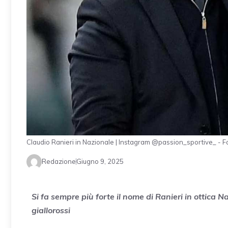
Claudio Ranieri in Nazionale | Instagram @passion_sportive_ - F
Redazione
Giugno 9, 2025
Si fa sempre più forte il nome di Ranieri in ottica N
giallorossi