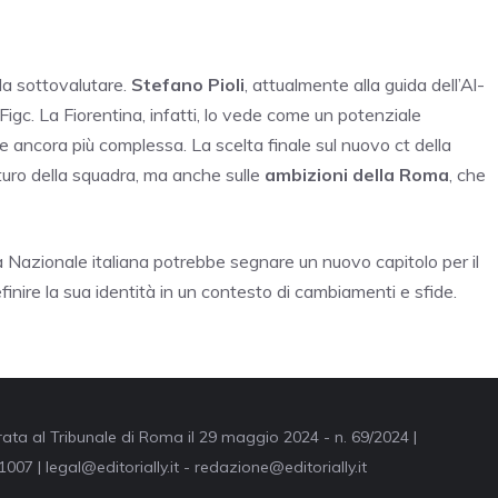
 da sottovalutare.
Stefano Pioli
, attualmente alla guida dell’Al-
Figc. La Fiorentina, infatti, lo vede come un potenziale
e ancora più complessa. La scelta finale sul nuovo ct della
turo della squadra, ma anche sulle
ambizioni della Roma
, che
la Nazionale italiana potrebbe segnare un nuovo capitolo per il
finire la sua identità in un contesto di cambiamenti e sfide.
trata al Tribunale di Roma il 29 maggio 2024 - n. 69/2024 |
007 | legal@editorially.it - redazione@editorially.it