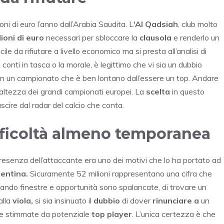
ni di euro l’anno dall’Arabia Saudita. L
‘Al
Qadsiah
, club molto
ioni di euro
necessari per sbloccare la
clausola
e renderlo un
icile da rifiutare a livello economico ma si presta all’analisi di
 conti in tasca o la morale, è legittimo che vi sia un dubbio
 in un campionato che è ben lontano dall’essere un top. Andare
l’altezza dei grandi campionati europei. La
scelta
in questo
uscire dal radar del calcio che conta.
difficoltà almeno temporanea
 presenza dell’attaccante era uno dei motivi che lo ha portato ad
rentina.
Sicuramente 52 milioni rappresentano una cifra che
quando finestre e opportunità sono spalancate, di trovare un
alla
viola,
si sia insinuato il
dubbio
di dover
rinunciare a
un
e le stimmate da potenziale
top player
. L’unica certezza è che