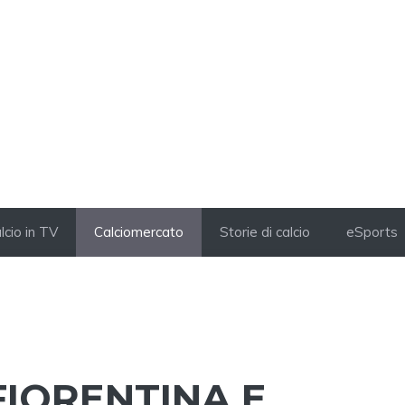
lcio in TV
Calciomercato
Storie di calcio
eSports
FIORENTINA E