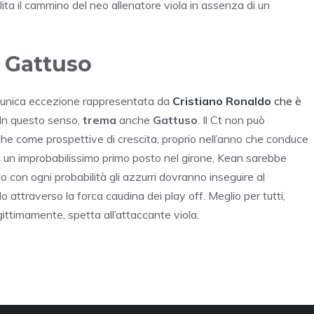
a il cammino del neo allenatore viola in assenza di un
i Gattuso
 l’unica eccezione rappresentata da
Cristiano Ronaldo
che è
 In questo senso,
trema
anche
Gattuso
. Il Ct non può
nche come prospettive di crescita, proprio nell’anno che conduce
i un improbabilissimo primo posto nel girone, Kean sarebbe
 con ogni probabilità gli azzurri dovranno inseguire al
traverso la forca caudina dei play off. Meglio per tutti,
egittimamente, spetta all’attaccante viola.