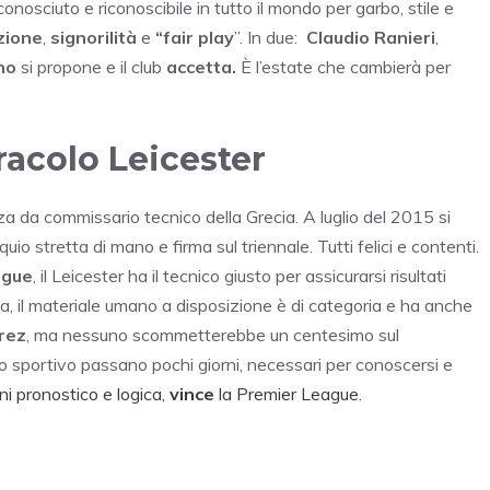
conosciuto e riconoscibile in tutto il mondo per garbo, stile e
zione
,
signorilità
e
“fair play
”. In due:
Claudio Ranieri
,
no
si propone e il club
accetta.
È l’estate che cambierà per
iracolo Leicester
nza da commissario tecnico della Grecia. A luglio del 2015 si
uio stretta di mano e firma sul triennale. Tutti felici e contenti.
ague
, il Leicester ha il tecnico giusto per assicurarsi risultati
ta, il materiale umano a disposizione è di categoria e ha anche
rez
, ma nessuno scommetterebbe un centesimo sul
colo sportivo passano pochi giorni, necessari per conoscersi e
ni pronostico e logica,
vince
la Premier League.