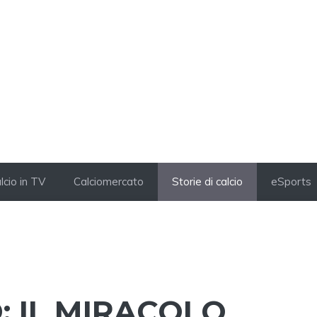
lcio in TV
Calciomercato
Storie di calcio
eSports
: IL MIRACOLO