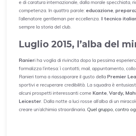
e di caratura internazionale, dalla morale specchiata, ri
competenza. In quattro parole:
educazione
,
prepara
l’allenatore gentleman per eccellenza. Il
tecnico italia
sempre la storia del club.
Luglio 2015, l’alba del m
Ranier
i ha voglia di rivincita dopo la pessima esperie
formalizza l’intesa: ì contatti, mail, appuntamento, colloq
Ranieri torna a riassaporare il gusto della
Premier Le
sportivi e recuperare credibilità. La squadra è entusias
alcuni prospetti interessanti come
Kante
,
Vardy,
Mah
Leicester
. Dalla notte a luci rosse all’alba di un mira
creare un’alchimia straordinaria.
Quel gruppo, contro og