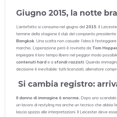
Giugno 2015, la notte br
L’antefatto si consuma nel giugno del
2015
. Il Leices
termine della stagione il club del compianto presidente
Bangkok
. Una scelta non casuale: l’idea è festeggiar
marchio. L’operazione però è rovinata da
Tom Hopper
impiegare il loro tempo libero nel peggior modo possibi
contenuti hard
e a
sfondi razzisti
. Quando immagini 
decisione è inevitabile: tutti licenziati, allenatore compre
Si cambia registro: arriv
Il danno di immagine è enorme.
Dopo uno scandalo di
un lavoro di restyling ma anche un tecnico che abbia l’
lascia spazio alle interpretazioni. Il Leicester deve e