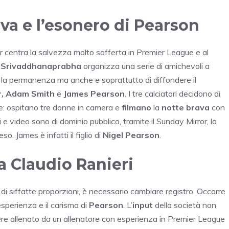
ava e l’esonero di Pearson
ter centra la salvezza molto sofferta in Premier League e al
Srivaddhanaprabha
organizza una serie di amichevoli a
e la permanenza ma anche e soprattutto di diffondere il
, Adam Smith
e
James Pearson
. I tre calciatori decidono di
le: ospitano tre donne in camera e
filmano
la
notte brava
con
e video sono di dominio pubblico, tramite il Sunday Mirror, la
so. James è infatti il figlio di
Nigel Pearson
.
a Claudio Ranieri
 siffatte proporzioni, è necessario cambiare registro. Occorre
esperienza e il carisma di
Pearson
. L’
input
della società non
ssere allenato da un allenatore con esperienza in Premier League