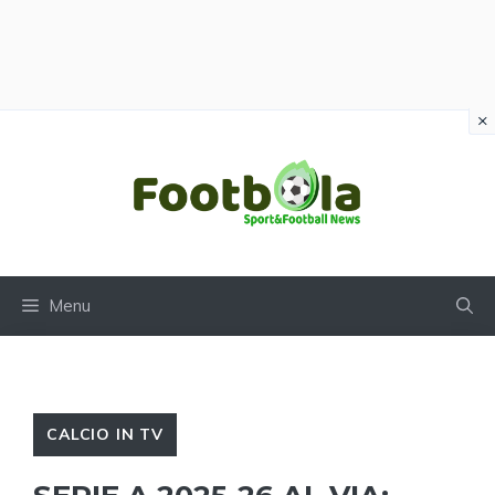
×
Vai
al
contenuto
Menu
CALCIO IN TV