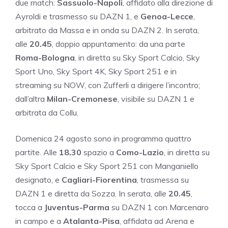
due match:
Sassuolo-Napoli
, affidato alla direzione di
Ayroldi e trasmesso su DAZN 1, e
Genoa-Lecce
,
arbitrato da Massa e in onda su DAZN 2. In serata,
alle
20.45
, doppio appuntamento: da una parte
Roma-Bologna
, in diretta su Sky Sport Calcio, Sky
Sport Uno, Sky Sport 4K, Sky Sport 251 e in
streaming su NOW, con Zufferli a dirigere l’incontro;
dall’altra
Milan-Cremonese
, visibile su DAZN 1 e
arbitrata da Collu.
Domenica 24 agosto sono in programma quattro
partite. Alle
18.30
spazio a
Como-Lazio
, in diretta su
Sky Sport Calcio e Sky Sport 251 con Manganiello
designato, e
Cagliari-Fiorentina
, trasmessa su
DAZN 1 e diretta da Sozza. In serata, alle
20.45
,
tocca a
Juventus-Parma
su DAZN 1 con Marcenaro
in campo e a
Atalanta-Pisa
, affidata ad Arena e