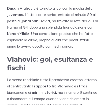
Dusan Vlahovic
è tornato al gol con la maglia della
Juventus.
L’attaccante serbo, entrato al minuto 80 al
posto di
Jonathan David,
ha trovato la rete del 2-0 al
Parma all’
84
’ dopo una splendida triangolazione con
Kenan Yildiz
. Una conclusione precisa che ha fatto
esplodere la curva, proprio quella che pochi istanti
prima lo aveva accolto con fischi sonori.
Vlahovic: gol, esultanza e
fischi
La scena racchiude tutto il paradosso creatosi attorno
al centravanti: il
rapporto
tra
Vlahovic
e i
tifosi
bianconeri è ai
minimi storici,
ma il numero 9 continua
a rispondere sul campo quando viene chiamato in
causa. La rete segnata al Parma, con tanto di