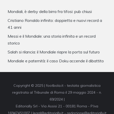
Mondiali, è derby della birra fra tifosi: pub chiusi
Cristiano Ronaldo infinito: doppietta e nuovi record a
41 anni
Messi e il Mondiale: una storia infinita e un record
storico
Salah si rilancia: il Mondiale riapre la porta sul futuro
Mondiale e paternità: il caso Doku accende il dibattito
Copyright © 2025 | footbola.it - testata giornalistica
registrata al Tribunale di Roma il 29 maggio 2024 - n.
69/2024 |
Editorially Srl - Via Assisi 21 - 00181 Roma - P.Iva
16947451007 | legal@editorially.it - redazione@editorially.it