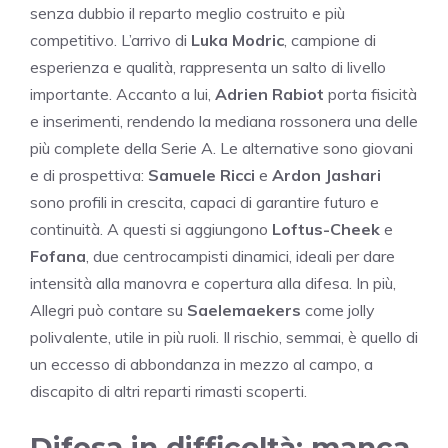
senza dubbio il reparto meglio costruito e più
competitivo. L’arrivo di
Luka Modric
, campione di
esperienza e qualità, rappresenta un salto di livello
importante. Accanto a lui,
Adrien Rabiot
porta fisicità
e inserimenti, rendendo la mediana rossonera una delle
più complete della Serie A. Le alternative sono giovani
e di prospettiva:
Samuele Ricci
e
Ardon Jashari
sono profili in crescita, capaci di garantire futuro e
continuità. A questi si aggiungono
Loftus-Cheek
e
Fofana
, due centrocampisti dinamici, ideali per dare
intensità alla manovra e copertura alla difesa. In più,
Allegri può contare su
Saelemaekers
come jolly
polivalente, utile in più ruoli. Il rischio, semmai, è quello di
un eccesso di abbondanza in mezzo al campo, a
discapito di altri reparti rimasti scoperti.
Difesa in difficoltà: manca