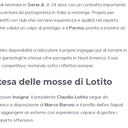
di rientrare in
Serie A
. A 34 anni, con un contratto importante
vventura da protagonista in Italia si restringe. Proprio per
iretti con club che cercano esperienza e qualità nel reparto
che valuta un colpo di prestigio, e il
Parma
, pronto a inserirsi se
o disponibilità a ridiscutere il proprio ingaggio pur di tornare in
garantirgli le stesse cifre percepite in Nord America. Il suo
competitivo, restando sotto i riflettori europei.
ttesa delle mosse di Lotito
dossier
Insigne
. Il presidente
Claudio Lotito
segue da
nico a disposizione di
Marco Baroni
, e il profilo dell’ex Napoli
i aggiungere un esterno con esperienza, capace di gestire i
reparto offensivo.