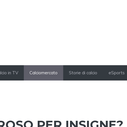
lcio in TV
Calciomercato
Storie di calcio
eSports
OSO PER INSIGNE?