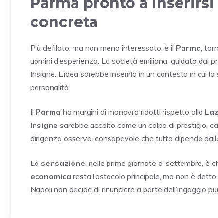
Parma pronto a inserirsi
concreta
Più defilato, ma non meno interessato, è il
Parma
, tor
uomini d’esperienza. La società emiliana, guidata dal 
Insigne. L’idea sarebbe inserirlo in un contesto in cui 
personalità.
Il
Parma
ha margini di manovra ridotti rispetto alla
Laz
Insigne
sarebbe accolto come un colpo di prestigio, ca
dirigenza osserva, consapevole che tutto dipende dalle 
La
sensazione
, nelle prime giornate di settembre, è c
economica
resta l’ostacolo principale, ma non è detto
Napoli non decida di rinunciare a parte dell’ingaggio pur 