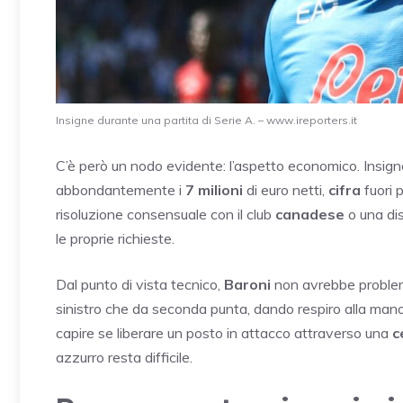
Insigne durante una partita di Serie A. – www.ireporters.it
C’è però un nodo evidente: l’aspetto economico. Insig
abbondantemente i
7 milioni
di euro netti,
cifra
fuori 
risoluzione consensuale con il club
canadese
o una dis
le proprie richieste.
Dal punto di vista tecnico,
Baroni
non avrebbe problemi
sinistro che da seconda punta, dando respiro alla mano
capire se liberare un posto in attacco attraverso una
c
azzurro resta difficile.