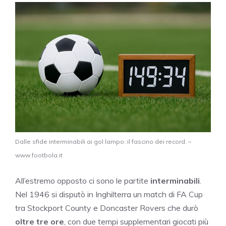
Dalle sfide interminabili ai gol lampo: il fascino dei record. –
www.footbola.it
All’estremo opposto ci sono le partite
interminabili
.
Nel 1946 si disputò in Inghilterra un match di FA Cup
tra Stockport County e Doncaster Rovers che durò
oltre tre ore
, con due tempi supplementari giocati più