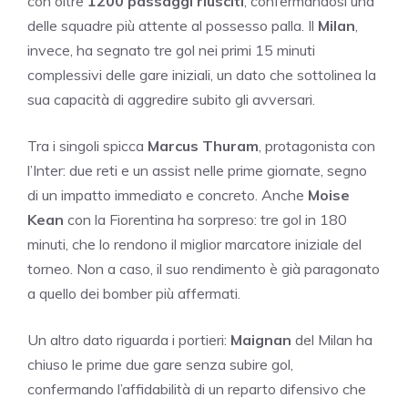
con oltre
1200 passaggi riusciti
, confermandosi una
delle squadre più attente al possesso palla. Il
Milan
,
invece, ha segnato tre gol nei primi 15 minuti
complessivi delle gare iniziali, un dato che sottolinea la
sua capacità di aggredire subito gli avversari.
Tra i singoli spicca
Marcus Thuram
, protagonista con
l’Inter: due reti e un assist nelle prime giornate, segno
di un impatto immediato e concreto. Anche
Moise
Kean
con la Fiorentina ha sorpreso: tre gol in 180
minuti, che lo rendono il miglior marcatore iniziale del
torneo. Non a caso, il suo rendimento è già paragonato
a quello dei bomber più affermati.
Un altro dato riguarda i portieri:
Maignan
del Milan ha
chiuso le prime due gare senza subire gol,
confermando l’affidabilità di un reparto difensivo che