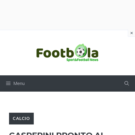
×
Vai
al
contenuto
Menu
CALCIO