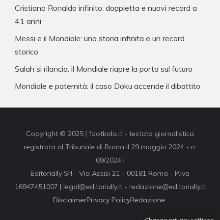
Cristiano Ronaldo infinito: doppietta e nuovi record a
41 anni
Messi e il Mondiale: una storia infinita e un record
storico
Salah si rilancia: il Mondiale riapre la porta sul futuro
Mondiale e paternità: il caso Doku accende il dibattito
Copyright © 2025 | footbola.it - testata giornalistica
registrata al Tribunale di Roma il 29 maggio 2024 - n.
69/2024 |
Editorially Srl - Via Assisi 21 - 00181 Roma - P.Iva
16947451007 | legal@editorially.it - redazione@editorially.it
Disclaimer
Privacy Policy
Redazione
Change privacy settings