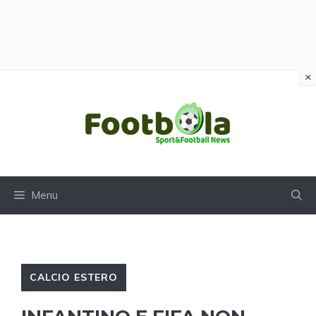
×
Vai
al
contenuto
Menu
CALCIO ESTERO