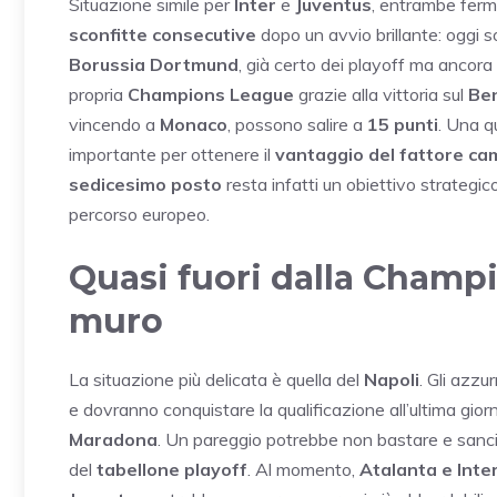
Situazione simile per
Inter
e
Juventus
, entrambe fer
sconfitte consecutive
dopo un avvio brillante: oggi 
Borussia Dortmund
, già certo dei playoff ma ancor
propria
Champions League
grazie alla vittoria sul
Ben
vincendo a
Monaco
, possono salire a
15 punti
. Una q
importante per ottenere il
vantaggio del fattore c
sedicesimo posto
resta infatti un obiettivo strategico 
percorso europeo.
Quasi fuori dalla Champi
muro
La situazione più delicata è quella del
Napoli
. Gli azzu
e dovranno conquistare la qualificazione all’ultima gio
Maradona
. Un pareggio potrebbe non bastare e sancire
del
tabellone playoff
. Al momento,
Atalanta e Inte