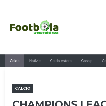
Vai
al
contenuto
Calcio
Notizie
Calcio estero
Gossip
Ca
CALCIO
CHAMPIONS LEAG