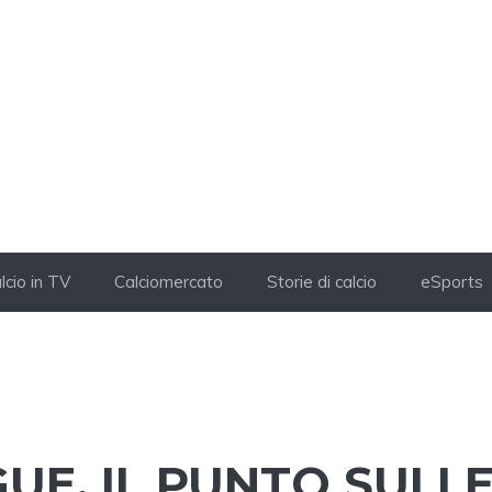
lcio in TV
Calciomercato
Storie di calcio
eSports
UE, IL PUNTO SULL