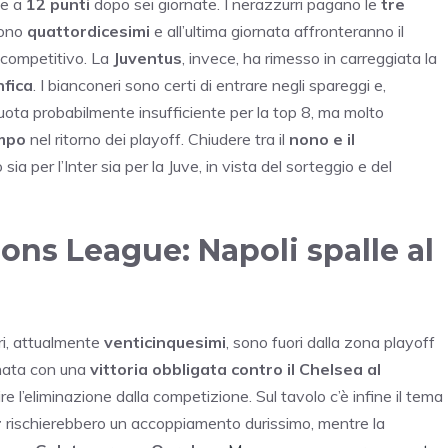
me a
12 punti
dopo sei giornate. I nerazzurri pagano le
tre
sono
quattordicesimi
e all’ultima giornata affronteranno il
a competitivo. La
Juventus
, invece, ha rimesso in carreggiata la
fica
. I bianconeri sono certi di entrare negli spareggi e,
uota probabilmente insufficiente per la top 8, ma molto
ampo
nel ritorno dei playoff. Chiudere tra il
nono e il
sia per l’Inter sia per la Juve, in vista del sorteggio e del
ons League: Napoli spalle al
rri, attualmente
venticinquesimi
, sono fuori dalla zona playoff
rnata con una
vittoria obbligata contro il Chelsea al
 l’eliminazione dalla competizione. Sul tavolo c’è infine il tema
r
rischierebbero un accoppiamento durissimo, mentre la