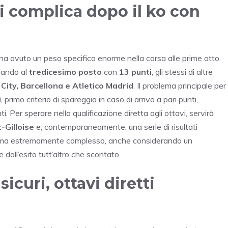
si complica dopo il ko con
ha avuto un peso specifico enorme nella corsa alle prime otto.
olando al
tredicesimo posto
con
13 punti
, gli stessi di altre
ity, Barcellona e Atletico Madrid
. Il problema principale per
i
, primo criterio di spareggio in caso di arrivo a pari punti,
. Per sperare nella qualificazione diretta agli ottavi, servirà
t-Gilloise
e, contemporaneamente, una serie di risultati
bile ma estremamente complesso, anche considerando un
e dall’esito tutt’altro che scontato.
sicuri, ottavi diretti