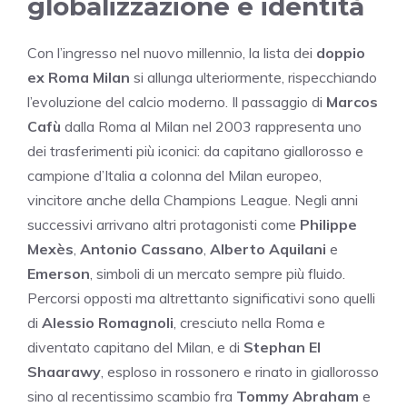
globalizzazione e identità
Con l’ingresso nel nuovo millennio, la lista dei
doppio
ex Roma Milan
si allunga ulteriormente, rispecchiando
l’evoluzione del calcio moderno. Il passaggio di
Marcos
Cafù
dalla Roma al Milan nel 2003 rappresenta uno
dei trasferimenti più iconici: da capitano giallorosso e
campione d’Italia a colonna del Milan europeo,
vincitore anche della Champions League. Negli anni
successivi arrivano altri protagonisti come
Philippe
Mexès
,
Antonio Cassano
,
Alberto Aquilani
e
Emerson
, simboli di un mercato sempre più fluido.
Percorsi opposti ma altrettanto significativi sono quelli
di
Alessio Romagnoli
, cresciuto nella Roma e
diventato capitano del Milan, e di
Stephan El
Shaarawy
, esploso in rossonero e rinato in giallorosso
sino al recentissimo scambio fra
Tommy Abraham
e