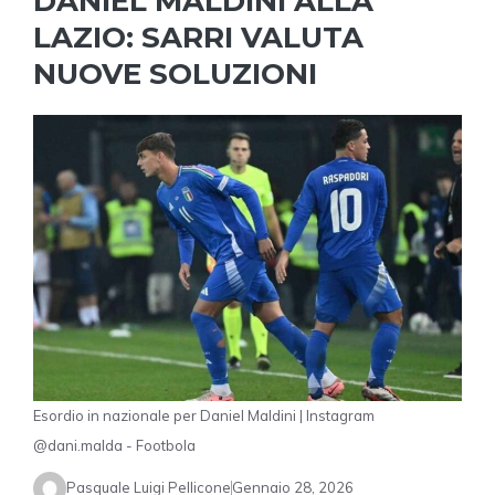
DANIEL MALDINI ALLA
LAZIO: SARRI VALUTA
NUOVE SOLUZIONI
Esordio in nazionale per Daniel Maldini | Instagram
@dani.malda - Footbola
Pasquale Luigi Pellicone
Gennaio 28, 2026