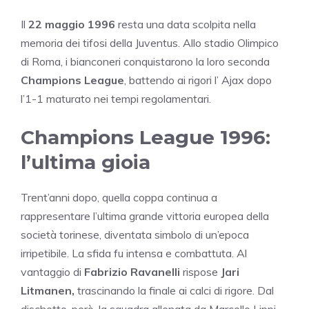
Il
22 maggio 1996
resta una data scolpita nella
memoria dei tifosi della Juventus. Allo stadio Olimpico
di Roma, i bianconeri conquistarono la loro seconda
Champions League
, battendo ai rigori l’ Ajax dopo
l’1-1 maturato nei tempi regolamentari.
Champions League 1996:
l’ultima gioia
Trent’anni dopo, quella coppa continua a
rappresentare l’ultima grande vittoria europea della
società torinese, diventata simbolo di un’epoca
irripetibile. La sfida fu intensa e combattuta. Al
vantaggio di
Fabrizio Ravanelli
rispose
Jari
Litmanen,
trascinando la finale ai calci di rigore. Dal
dischetto, però, la squadra allenata da Marcello Lippi