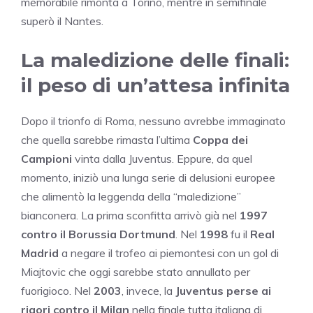
memorabile rimonta a Torino, mentre in semifinale
superò il Nantes.
La maledizione delle finali
:
il peso di un’attesa infinita
Dopo il trionfo di Roma, nessuno avrebbe immaginato
che quella sarebbe rimasta l’ultima
Coppa dei
Campioni
vinta dalla Juventus. Eppure, da quel
momento, iniziò una lunga serie di delusioni europee
che alimentò la leggenda della “maledizione”
bianconera. La prima sconfitta arrivò già nel
1997
contro il Borussia Dortmund
. Nel
1998
fu il
Real
Madrid
a negare il trofeo ai piemontesi con un gol di
Miajtovic che oggi sarebbe stato annullato per
fuorigioco. Nel
2003
, invece, la
Juventus perse ai
rigori contro il Milan
nella finale tutta italiana di