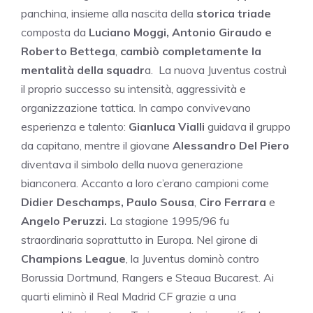
panchina, insieme alla nascita della
storica triade
composta da
Luciano Moggi, Antonio Giraudo e
Roberto Bettega
,
cambiò completamente la
mentalità della squadr
a. La nuova Juventus costruì
il proprio successo su intensità, aggressività e
organizzazione tattica. In campo convivevano
esperienza e talento:
Gianluca Vialli
guidava il gruppo
da capitano, mentre il giovane
Alessandro Del Piero
diventava il simbolo della nuova generazione
bianconera. Accanto a loro c’erano campioni come
Didier Deschamps,
Paulo Sousa
,
Ciro Ferrara
e
Angelo Peruzzi.
La stagione 1995/96 fu
straordinaria soprattutto in Europa. Nel girone di
Champions League
, la Juventus dominò contro
Borussia Dortmund, Rangers e Steaua Bucarest. Ai
quarti eliminò il Real Madrid CF grazie a una