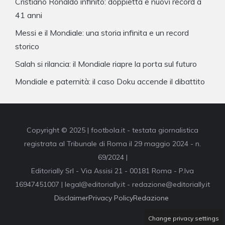
Cristiano Ronaldo infinito: doppietta e nuovi record a
41 anni
Messi e il Mondiale: una storia infinita e un record
storico
Salah si rilancia: il Mondiale riapre la porta sul futuro
Mondiale e paternità: il caso Doku accende il dibattito
Copyright © 2025 | footbola.it - testata giornalistica
registrata al Tribunale di Roma il 29 maggio 2024 - n.
69/2024 |
Editorially Srl - Via Assisi 21 - 00181 Roma - P.Iva
16947451007 | legal@editorially.it - redazione@editorially.it
Disclaimer
Privacy Policy
Redazione
Change privacy settings