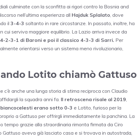
iali culminate con la sconfitta ai rigori contro la Bosnia and
iscorso nell’ultima esperienza all
Hajduk Splalato
, dove
ndo il
3-4-3
soltanto in rare circostanze. In passato, inoltre, ha
n cui serviva maggiore equilibrio. La Lazio arriva invece da
 4-2-3-1 di Baroni e poi il classico 4-3-3 di Sarri.
Per
almente orientarsi verso un sistema meno rivoluzionario,
quando Lotito chiamò Gattuso
e c’è anche una lunga storia di stima reciproca con Claudio
affidargli la squadra anni fa.
Il retroscena risale al 2019
,
 biancocelesti erano sotto 0-3
e Lotito, furioso per la
proprio a Gattuso per offrirgli immediatamente la panchina. La
 tempo grazie alla straordinaria rimonta firmata da Ciro
po Gattuso aveva già lasciato casa e si trovava in autostrada,