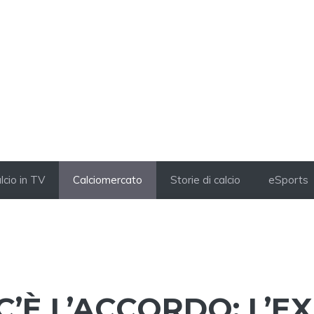
lcio in TV
Calciomercato
Storie di calcio
eSports
’È L’ACCORDO: L’EX