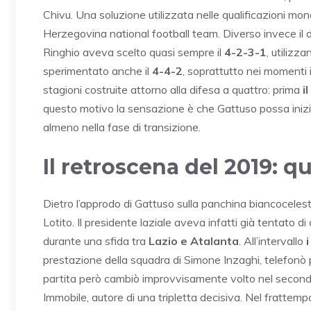
Chivu. Una soluzione utilizzata nelle qualificazioni mond
Herzegovina national football team. Diverso invece il d
Ringhio aveva scelto quasi sempre il
4-2-3-1
, utilizza
sperimentato anche il
4-4-2
, soprattutto nei momenti i
stagioni costruite attorno alla difesa a quattro: prima
il
questo motivo la sensazione è che Gattuso possa inizi
almeno nella fase di transizione.
Il retroscena del 2019: 
Dietro l’approdo di Gattuso sulla panchina biancocelest
Lotito. Il presidente laziale aveva infatti già tentato di 
durante una sfida tra
Lazio e Atalanta
. All’intervallo
i
prestazione della squadra di Simone Inzaghi, telefonò 
partita però cambiò improvvisamente volto nel secondo
Immobile, autore di una tripletta decisiva. Nel frattem