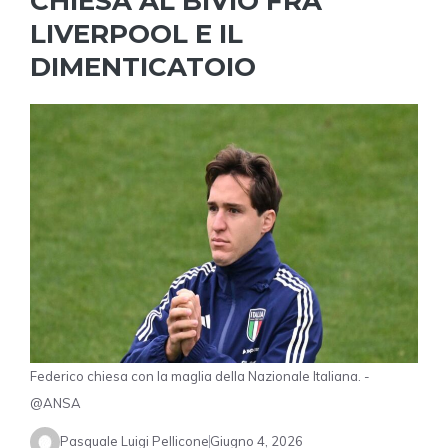
CHIESA AL BIVIO FRA
LIVERPOOL E IL
DIMENTICATOIO
Federico chiesa con la maglia della Nazionale Italiana. -
@ANSA
Pasquale Luigi Pellicone
Giugno 4, 2026