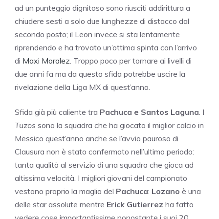
ad un punteggio dignitoso sono riusciti addirittura a
chiudere sesti a solo due lunghezze di distacco dal
secondo posto; il Leon invece si sta lentamente
riprendendo e ha trovato un’ottima spinta con l’arrivo
di
Maxi Moralez
. Troppo poco per tornare ai livelli di
due anni fa ma da questa sfida potrebbe uscire la
rivelazione della Liga MX di quest’anno.
Sfida già più caliente tra
Pachuca e Santos Laguna
. I
Tuzos
sono la squadra che ha giocato il miglior calcio in
Messico quest’anno anche se l’avvio pauroso di
Clausura non è stato confermato nell’ultimo periodo:
tanta qualità al servizio di una squadra che gioca ad
altissima velocità. I migliori giovani del campionato
vestono proprio la maglia del
Pachuca
:
Lozano
è una
delle star assolute mentre
Erick Gutierrez
ha fatto
vedere cose importantissime nonostante i suoi 20