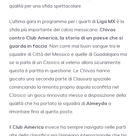
qualità per una sfida spettacolare.
L’ultima gara in programma per i quarti di
Liga MX
è la
sfida più importante del calcio messicano.
Chivas
contro Club America, la storia di un paese che si
guarda in faccia
. Non corre mai buon sangue tra le
squadre di Città del Messico e quelle di Guadalajara ma
se si parla di un
Clasico
al veleno allora sicuramente
questa è partita in questione. Le
Chivas
hanno
giocato una seconda parte di Clausura spaziale
cominciando la rimonta proprio dopola sconfitta nel
Clasico
; un gioco rinnovato messo a disposizione della
qualità che ha portato la squadra di
Almeyda
a
rimontare fino al quinto posto.
Il
Club America
invece ha sempre navigato nelle parti
alte della classifica ma l’impegno internazionale che ha