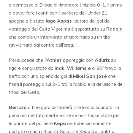
e permesso al Bilbao di rimontare l’iniziale 0-1. Il primo
a dover fare i conti con il portiere dell’Under 21
spagnola è stato
Iago Aspas
(autore del gol del
vantaggio del Celta Vigo) ma è soprattutto su
Radoja
che compie un intervento straordinario su un tiro
ravvicinato dal centro dell’area.
Poi succede che
l’Athletic
pareggia con
Aduriz
su
rigore conquistato da
Inaki Williams e
al 90′ trova la
beffa con uno splendido gol di
Mikel San José
che
fissa il punteggio sul 2-1 tra la rabbia e la delusione dei
tifosi del Celta.
Berizzo
a fine gara dichiarerà che la sua squadra ha
perso immeritatamente e che se non fosse stato per
le parate del portiere
Kepa
avrebbe sicuramente
portato a casa i 3 punti. Solo che Kepa tra i pali ha