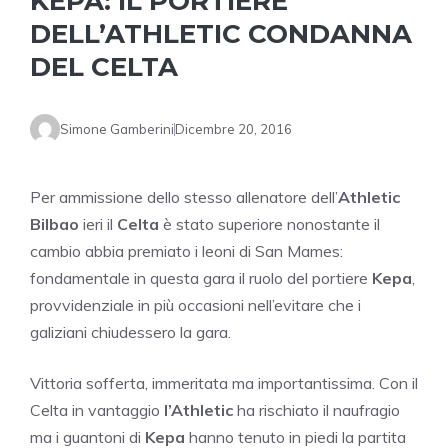
KEPA: IL PORTIERE
DELL’ATHLETIC CONDANNA
DEL CELTA
Simone Gamberini
Dicembre 20, 2016
Per ammissione dello stesso allenatore dell’
Athletic
Bilbao
ieri il
Celta
è stato superiore nonostante il
cambio abbia premiato i leoni di San Mames:
fondamentale in questa gara il ruolo del portiere
Kepa
,
provvidenziale in più occasioni nell’evitare che i
galiziani chiudessero la gara.
Vittoria sofferta, immeritata ma importantissima. Con il
Celta in vantaggio
l’Athletic
ha rischiato il naufragio
ma i guantoni di
Kepa
hanno tenuto in piedi la partita