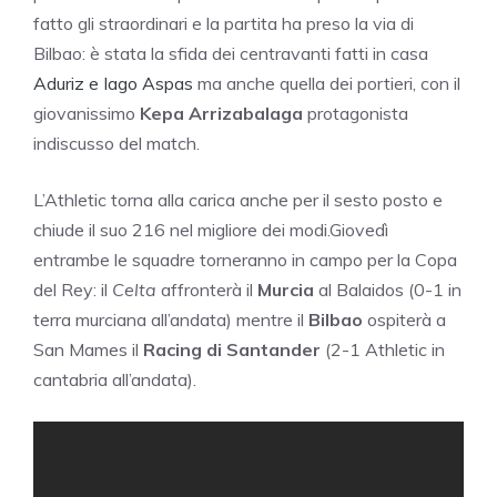
fatto gli straordinari e la partita ha preso la via di
Bilbao: è stata la sfida dei centravanti fatti in casa
Aduriz e Iago Aspas
ma anche quella dei portieri, con il
giovanissimo
Kepa Arrizabalaga
protagonista
indiscusso del match.
L’Athletic torna alla carica anche per il sesto posto e
chiude il suo 216 nel migliore dei modi.Giovedì
entrambe le squadre torneranno in campo per la Copa
del Rey: il
Celta
affronterà il
Murcia
al Balaidos (0-1 in
terra murciana all’andata) mentre il
Bilbao
ospiterà a
San Mames il
Racing di Santander
(2-1 Athletic in
cantabria all’andata).