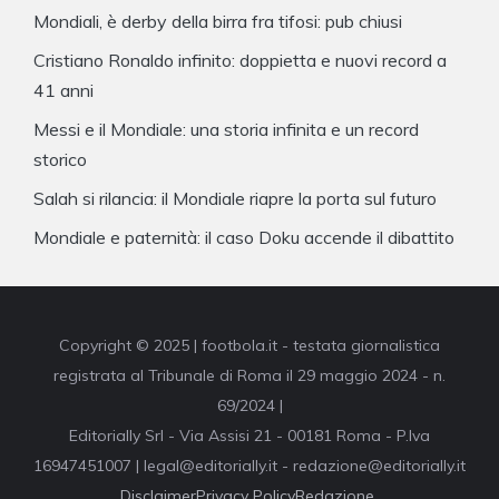
Mondiali, è derby della birra fra tifosi: pub chiusi
Cristiano Ronaldo infinito: doppietta e nuovi record a
41 anni
Messi e il Mondiale: una storia infinita e un record
storico
Salah si rilancia: il Mondiale riapre la porta sul futuro
Mondiale e paternità: il caso Doku accende il dibattito
Copyright © 2025 | footbola.it - testata giornalistica
registrata al Tribunale di Roma il 29 maggio 2024 - n.
69/2024 |
Editorially Srl - Via Assisi 21 - 00181 Roma - P.Iva
16947451007 | legal@editorially.it - redazione@editorially.it
Disclaimer
Privacy Policy
Redazione