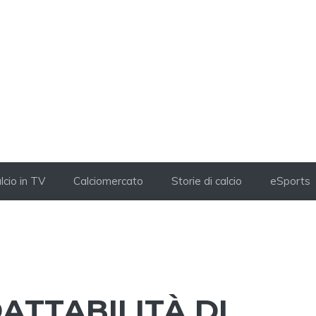
lcio in TV
Calciomercato
Storie di calcio
eSports
ATTABILITÀ DI