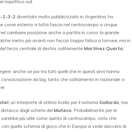
l rispettivo out.
4-1-3-2
diventato molto pubblicizzato in Argentina, ha
he come esterno a tutta fascia nel centrocampo a cinque.
 nel cambiare posizione anche a partita in corso: la grande
che metro più avanti non faccia troppa fatica a tornare, ma in
del terzo centrale di destra, solitamente
Martínez Quarta
,
re, anche se poi tra tutti quelli che in questi anni hanno
consacrazione da big, tanto che solitamente in nazionale ci
er.
tiel
, un interprete di ottimo livello per il sistema
Gallardo
, ma
il distacco dagli schemi del
Muñeco
. Probabilmente per le
, sarebbe più utile come quinto di centrocampo, visto che
 con quello schema di gioco che in Europa si vede davvero di