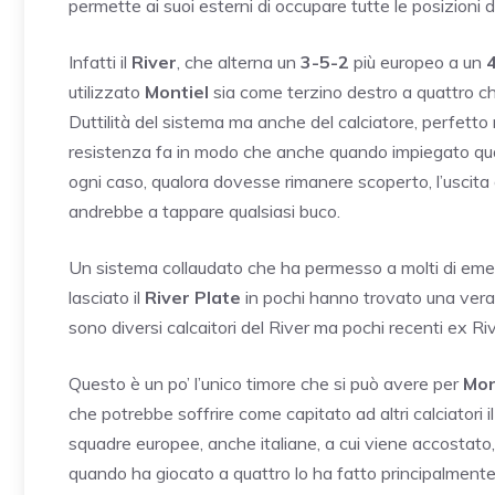
permette ai suoi esterni di occupare tutte le posizioni de
Infatti il
River
, che alterna un
3-5-2
più europeo a un
utilizzato
Montiel
sia come terzino destro a quattro c
Duttilità del sistema ma anche del calciatore, perfetto
resistenza fa in modo che anche quando impiegato qual
ogni caso, qualora dovesse rimanere scoperto, l’uscita 
andrebbe a tappare qualsiasi buco.
Un sistema collaudato che ha permesso a molti di emerge
lasciato il
River Plate
in pochi hanno trovato una vera 
sono diversi calcaitori del River ma pochi recenti ex Riv
Questo è un po’ l’unico timore che si può avere per
Mon
che potrebbe soffrire come capitato ad altri calciatori 
squadre europee, anche italiane, a cui viene accostato
quando ha giocato a quattro lo ha fatto principalmente