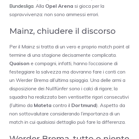
Bundesliga
. Alla
Opel Arena
si gioca per la
sopravvivenza: non sono ammessi errori.
Mainz, chiudere il discorso
Per il Mainz si tratta di un vero e proprio match point al
termine di una stagione decisamente complicata.
Quaison
e compagni, infatti, hanno l’occasione di
festeggiare la salvezza ma dovranno fare i conti con
un Werder Brema all’ultima spiaggia. Una delle armi a
disposizione dei
Nullfünfer
sono i calci di rigore; la
squadra ha realizzato ben ventisette rigori consecutivi
(l’ultimo da
Mateta
contro il
Dortmund
). Aspetto da
non sottovalutare considerando l’importanza di un
match in cui qualsiasi dettaglio può fare la differenza.
Werder Brema, tutto o niente