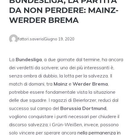
BUNDESLIGA, LA PARTITA
DA NON PERDERE: MAINZ-
WERDER BREMA
fattori.saverio
Giugno 19, 2020
La
Bundesliga
, a due giornate dal termine, ha ancora
dei verdetti da scrivere; uno dei più interessanti è,
senza ombra di dubbio, la lotta per la salvezza. Il
match di domani, tra
Mainz
e
Werder Brema
,
potrebbe essere fondamentale vista la situazione
delle due squadre. I ragazzi di Beierlorzer, reduci dal
successo sul campo del
Borussia Dortmund
,
vogliono conquistare i punti necessari per chiudere il
discorso salvezza; i
Grün-Weißen
, invece, possono
solo vincere per sperare ancora
nella permanenza in