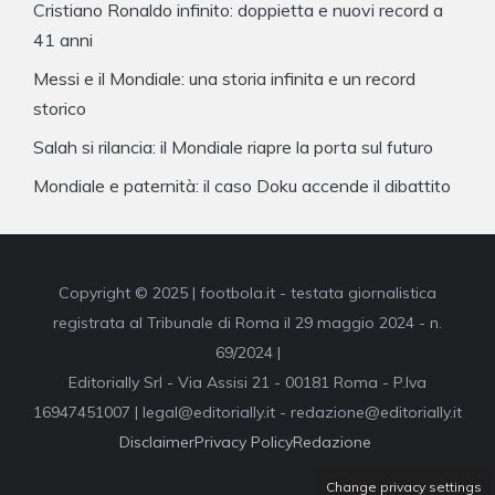
Cristiano Ronaldo infinito: doppietta e nuovi record a
41 anni
Messi e il Mondiale: una storia infinita e un record
storico
Salah si rilancia: il Mondiale riapre la porta sul futuro
Mondiale e paternità: il caso Doku accende il dibattito
Copyright © 2025 | footbola.it - testata giornalistica
registrata al Tribunale di Roma il 29 maggio 2024 - n.
69/2024 |
Editorially Srl - Via Assisi 21 - 00181 Roma - P.Iva
16947451007 | legal@editorially.it - redazione@editorially.it
Disclaimer
Privacy Policy
Redazione
Change privacy settings