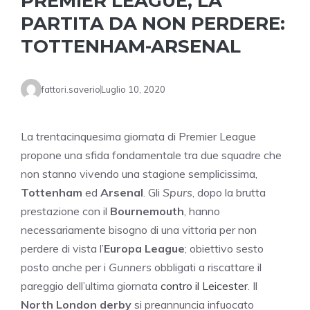
PREMIER LEAGUE, LA
PARTITA DA NON PERDERE:
TOTTENHAM-ARSENAL
fattori.saverio
Luglio 10, 2020
La trentacinquesima giornata di Premier League
propone una sfida fondamentale tra due squadre che
non stanno vivendo una stagione semplicissima,
Tottenham
ed
Arsenal
. Gli
Spurs
, dopo la brutta
prestazione con il
Bournemouth
, hanno
necessariamente bisogno di una vittoria per non
perdere di vista l’
Europa League
; obiettivo sesto
posto anche per i
Gunners
obbligati a riscattare il
pareggio dell’ultima giornata
contro il Leicester
. Il
North London derby
si preannuncia infuocato