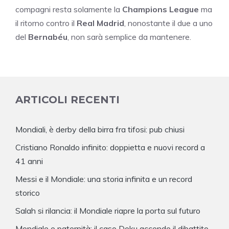
compagni resta solamente la
Champions League
ma
il ritorno contro il
Real Madrid
, nonostante il due a uno
del
Bernabéu
, non sarà semplice da mantenere.
ARTICOLI RECENTI
Mondiali, è derby della birra fra tifosi: pub chiusi
Cristiano Ronaldo infinito: doppietta e nuovi record a
41 anni
Messi e il Mondiale: una storia infinita e un record
storico
Salah si rilancia: il Mondiale riapre la porta sul futuro
Mondiale e paternità: il caso Doku accende il dibattito