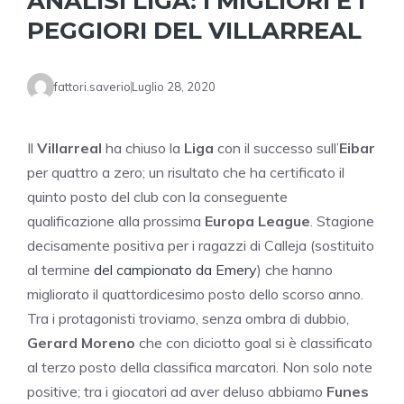
ANALISI LIGA: I MIGLIORI E I
PEGGIORI DEL VILLARREAL
fattori.saverio
Luglio 28, 2020
Il
Villarreal
ha chiuso la
Liga
con il successo sull’
Eibar
per quattro a zero; un risultato che ha certificato il
quinto posto del club con la conseguente
qualificazione alla prossima
Europa League
. Stagione
decisamente positiva per i ragazzi di Calleja (sostituito
al termine
del campionato da Emery
) che hanno
migliorato il quattordicesimo posto dello scorso anno.
Tra i protagonisti troviamo, senza ombra di dubbio,
Gerard Moreno
che con diciotto goal si è classificato
al terzo posto della classifica marcatori. Non solo note
positive; tra i giocatori ad aver deluso abbiamo
Funes