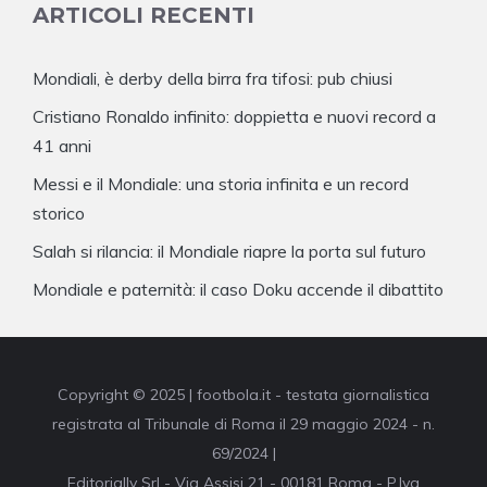
ARTICOLI RECENTI
Mondiali, è derby della birra fra tifosi: pub chiusi
Cristiano Ronaldo infinito: doppietta e nuovi record a
41 anni
Messi e il Mondiale: una storia infinita e un record
storico
Salah si rilancia: il Mondiale riapre la porta sul futuro
Mondiale e paternità: il caso Doku accende il dibattito
Copyright © 2025 | footbola.it - testata giornalistica
registrata al Tribunale di Roma il 29 maggio 2024 - n.
69/2024 |
Editorially Srl - Via Assisi 21 - 00181 Roma - P.Iva