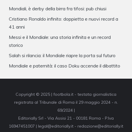
Mondiali, è derby della birra fra tifosi: pub chiusi
Cristiano Ronaldo infinito: doppietta e nuovi record a
41 anni
Messi e il Mondiale: una storia infinita e un record
storico
Salah si rilancia: il Mondiale riapre la porta sul futuro
Mondiale e paternità: il caso Doku accende il dibattito
Copyright © 2025 | footbola.it - testata giornalistica
registrata al Tribunale di Roma il 29 maggio 2024 - n.
69/2024 |
Editorially Srl - Via Assisi 21 - 00181 Roma - P.Iva
16947451007 | legal@editorially.it - redazione@editorially.it