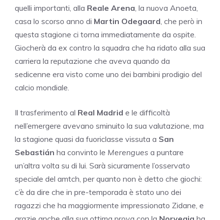
quelli importanti, alla
Reale Arena
, la nuova Anoeta,
casa lo scorso anno di
Martin Odegaard
, che però in
questa stagione ci torna immediatamente da ospite.
Giocherà da ex contro la squadra che ha ridato alla sua
carriera la reputazione che aveva quando da
sedicenne era visto come uno dei bambini prodigio del
calcio mondiale.
Il trasferimento al
Real Madrid
e le difficoltà
nell’emergere avevano sminuito la sua valutazione, ma
la stagione quasi da fuoriclasse vissuta a
San
Sebastián
ha convinto le
Merengues
a puntare
un’altra volta su di lui. Sarà sicuramente l’osservato
speciale del amtch, per quanto non è detto che giochi:
c’è da dire che in pre-temporada è stato uno dei
ragazzi che ha maggiormente impressionato Zidane, e
grazie anche alla sua ottima prova con la
Norvegia
ha