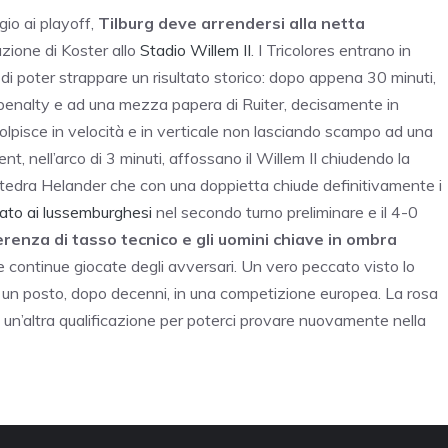
io ai playoff,
Tilburg deve arrendersi alla netta
ione di Koster allo
Stadio Willem II
. I Tricolores entrano in
di poter strappare un risultato storico: dopo appena 30 minuti,
penalty e ad una mezza papera di Ruiter, decisamente in
colpisce in velocità e in verticale non lasciando scampo ad una
nt, nell’arco di 3 minuti, affossano il Willem II chiudendo la
 cattedra Helander che con una doppietta chiude definitivamente i
lato ai lussemburghesi
nel secondo turno preliminare e il 4-0
ferenza di tasso tecnico e gli uomini chiave in ombra
 continue giocate degli avversari. Un vero peccato visto lo
o un posto, dopo decenni, in una competizione europea. La rosa
re un’altra qualificazione per poterci provare nuovamente nella