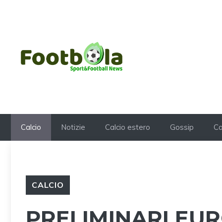
Vai
al
contenuto
Calcio
Notizie
Calcio estero
Gossip
Ca
CALCIO
PRELIMINARI EU