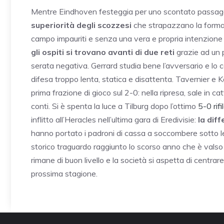
Mentre Eindhoven festeggia per uno scontato passagg
superiorità degli scozzesi
che strapazzano la formaz
campo impauriti e senza una vera e propria intenzione 
gli ospiti si trovano avanti di due reti
grazie ad un 
serata negativa. Gerrard studia bene l’avversario e lo 
difesa troppo lenta, statica e disattenta. Tavernier e Ke
prima frazione di gioco sul 2-0: nella ripresa, sale in
conti. Si è spenta la luce a Tilburg dopo l’ottimo
5-0 rifi
inflitto all’Heracles nell’ultima gara di Eredivisie:
la dif
hanno portato i padroni di cassa a soccombere sotto le
storico traguardo raggiunto lo scorso anno che è vals
rimane di buon livello e la società si aspetta di centra
prossima stagione.