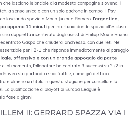
n che lasciano le briciole alla modesta compagine slovena. Il
tch, a senso unico e con un solo padrone in campo, il Psv
ren lasciando spazio a Mario Junior e Romero:
l’argentino,
opo appena 11 minuti
per infortunio dando spazio all’escluso
i una doppietta incentivata dagli assist di Philipp Max e Bruma:
neoentrato Gakpo che chiuderà, anch’esso, con due reti. Nel
, essenziale per il 2-1 che risponde immediatamente al pareggio
icale, offensivo e con un grande appoggio da parte
v e, al momento, l’allenatore ha centrato 3 successi su 3 (2 in
ndhoven sta portando i suoi frutti e, come già detto in
rare almeno un titolo in questa stagione per cancellare la
. La qualificazione ai playoff di Europa League è
la fase a gironi.
LLEM II: GERRARD SPAZZA VIA I