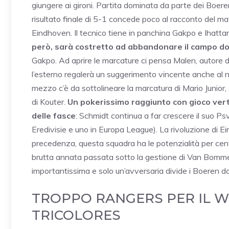
giungere ai gironi. Partita dominata da parte dei Boere
risultato finale di 5-1 concede poco al racconto del ma
Eindhoven. Il tecnico tiene in panchina Gakpo e Ihatta
però, sarà costretto ad abbandonare il campo d
Gakpo. Ad aprire le marcature ci pensa Malen, autore d
l’esterno regalerà un suggerimento vincente anche al 
mezzo c’è da sottolineare la marcatura di Mario Junior
di Kouter.
Un pokerissimo raggiunto con gioco vert
delle fasce
: Schmidt continua a far crescere il suo Ps
Eredivisie e uno in Europa League). La rivoluzione di Ei
precedenza, questa squadra ha le potenzialità per cent
brutta annata passata sotto la gestione di Van Bommel
importantissima e solo un’avversaria divide i Boeren dal
TROPPO RANGERS PER IL WI
TRICOLORES