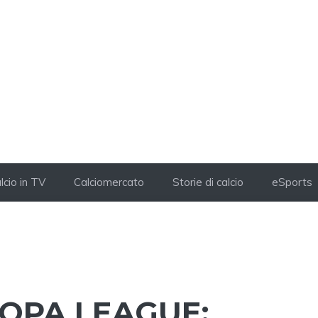
lcio in TV
Calciomercato
Storie di calcio
eSports
ROPA LEAGUE: