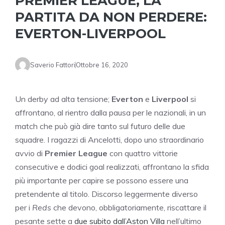
PREMIER LEAGUE, LA
PARTITA DA NON PERDERE:
EVERTON-LIVERPOOL
Saverio Fattori
Ottobre 16, 2020
Un derby ad alta tensione;
Everton
e
Liverpool
si
affrontano, al rientro dalla pausa per le nazionali, in un
match che può già dire tanto sul futuro delle due
squadre. I ragazzi di Ancelotti, dopo uno straordinario
avvio di
Premier League
con quattro vittorie
consecutive e dodici goal realizzati, affrontano la sfida
più importante per capire se possono essere una
pretendente al titolo. Discorso leggermente diverso
per i
Reds
che devono, obbligatoriamente, riscattare il
pesante sette a
due subito dall’Aston Villa
nell’ultimo