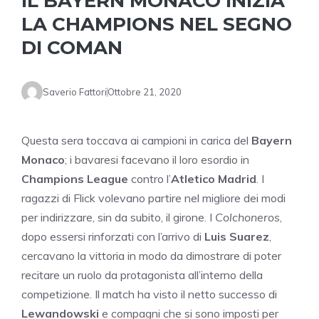
IL BAYERN MONACO INIZIA
LA CHAMPIONS NEL SEGNO
DI COMAN
Saverio Fattori
Ottobre 21, 2020
Questa sera toccava ai campioni in carica del
Bayern
Monaco
; i bavaresi facevano il loro esordio in
Champions League
contro l’
Atletico Madrid
. I
ragazzi di Flick volevano partire nel migliore dei modi
per indirizzare, sin da subito, il girone. I
Colchoneros
,
dopo essersi rinforzati con l’arrivo di
Luis Suarez
,
cercavano la vittoria in modo da dimostrare di poter
recitare un ruolo da protagonista all’interno della
competizione. Il match ha visto il netto successo di
Lewandowski
e compagni che si sono imposti per