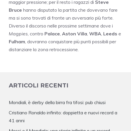
maggior pressione; per il resto i ragazzi di
Steve
Bruce
hanno disputato la partita che dovevano fare
ma si sono trovati di fronte un avversario più forte.
Diverso il discorso nelle prossime settimane dove i
Magpies
, contro
Palace
,
Aston Villa
,
WBA
,
Leeds
e
Fulham
, dovranno conquistare più punti possibili per
distanziare la zona retrocessione.
ARTICOLI RECENTI
Mondiali, è derby della birra fra tifosi: pub chiusi
Cristiano Ronaldo infinito: doppietta e nuovi record a
41 anni
Messi e il Mondiale: una storia infinita e un record