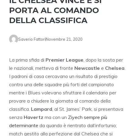
IL CHELSEA VINCE E SI
PORTA AL COMANDO
DELLA CLASSIFICA
Saverio Fattori
Novembre 21, 2020
La prima sfida di
Premier League
, dopo la sosta per
le nazionali, metteva di fronte
Newcastle
e
Chelsea
.
I padroni di casa cercavano un risultato di prestigio
contro una delle squadre più forti del campionato
mentre i
Blues
volevano sfruttare il calendario per
provare a chiudere la giornata al comando della
classifica.
Lampard
, al St. James’ Park, si presentava
senza
Havertz
ma con un
Ziyech sempre più
determinante
da quando è rientrato dall’infortunio;
match gestito alla perfezione dal Chelsea che si