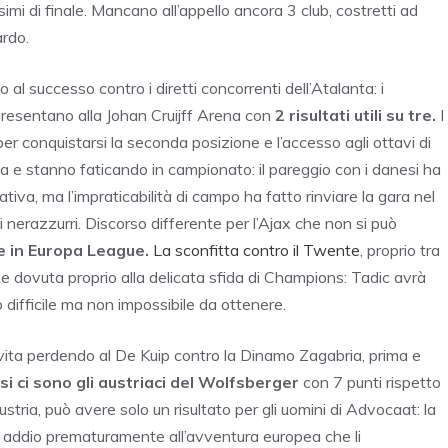
simi di finale. Mancano all’appello ancora 3 club, costretti ad
ardo.
l successo contro i diretti concorrenti dell’Atalanta: i
 presentano alla Johan Cruijff Arena con
2 risultati utili su tre.
I
r conquistarsi la seconda posizione e l’accesso agli ottavi di
rma e stanno faticando in campionato: il pareggio con i danesi ha
ativa, ma l’impraticabilità di campo ha fatto rinviare la gara nel
 nerazzurri. Discorso differente per l’Ajax che non si può
e in Europa League.
La sconfitta contro il Twente
, proprio tra
 dovuta proprio alla delicata sfida di Champions: Tadic avrà
o difficile ma non impossibile da ottenere.
 vita perdendo al De Kuip contro la Dinamo Zagabria, prima e
si ci sono gli austriaci del Wolfsberger
con 7 punti rispetto
stria, può avere solo un risultato per gli uomini di Advocaat: la
ire addio prematuramente all’avventura europea che li