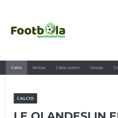
Vai
al
contenuto
Calcio
Notizie
Calcio estero
Gossip
Ca
CALCIO
LE OLANDESI IN 