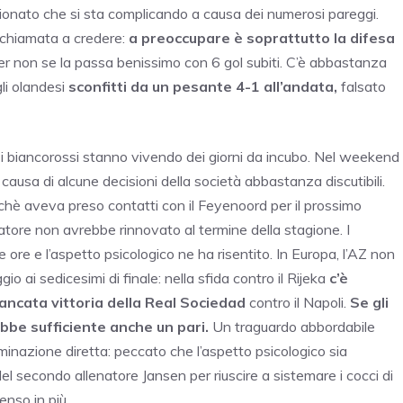
onato che si sta complicando a causa dei numerosi pareggi.
è chiamata a credere:
a preoccupare è soprattutto la difesa
er non se la passa benissimo con 6 gol subiti. C’è abbastanza
gli olandesi
sconfitti da un pesante 4-1 all’andata,
falsato
r: i biancorossi stanno vivendo dei giorni da incubo. Nel weekend
causa di alcune decisioni della società abbastanza discutibili.
oichè aveva preso contatti con il Feyenoord per il prossimo
atore non avrebbe rinnovato al termine della stagione. I
 ore e l’aspetto psicologico ne ha risentito. In Europa, l’AZ non
o ai sedicesimi di finale: nella sfida contro il Rijeka
c’è
ncata vittoria della Real Sociedad
contro il Napoli.
Se gli
bbe sufficiente anche un pari.
Un traguardo abbordabile
iminazione diretta: peccato che l’aspetto psicologico sia
el secondo allenatore Jansen per riuscire a sistemare i cocci di
nso in più.