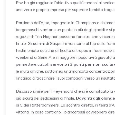
Psv ha già raggiunto l’obiettivo qualificandosi ai sedice
una vera e propria impresa per superare l’ambito tragu
Partiamo dall’Ajax, impegnato in Champions e chiamato a
bergamaschi vantano un punto in più degli ajacidi e si
ragazzi di Ten Hag non possono far altro che vincere pe
finale. Gli uomini di Gasperini non sono al top della fo
testimoniato qualche difficoltà di troppo in fase realizz
weekend di Serie A e il maggiore riposo avrà giovato ai
permettere calcoli:
servono i 3 punti per non scalar
le mura amiche, sottolinea una mancata concentrazione
l’incarico di trascinare i suoi compagni verso un risultat
Discorso simile per il Feyenoord che si è complicato la
già sicura dei sedicesimi di finale.
Davanti agli olande
ai 5 dei Rotterdammers. Lo scontro diretto, in terra d’Au
vittoria. In caso contrario, i biancorossi dovrebbero d