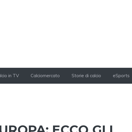
lcio in TV
Calciomercato
Storie di calcio
eSports
EUROPA: ECCO GLI