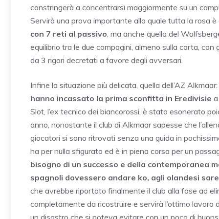
constringerà a concentrarsi maggiormente su un campi
Servirà una prova importante alla quale tutta la rosa 
con 7 reti al passivo
, ma anche quella del Wolfsberg
equilibrio tra le due compagini, almeno sulla carta, con 
da 3 rigori decretati a favore degli avversari.
Infine la situazione più delicata, quella dell’AZ Alkmaa
hanno incassato la prima sconfitta in Eredivisie
a 
Slot, l’ex tecnico dei biancorossi, è stato esonerato p
anno, nonostante il club di Alkmaar sapesse che l’allen
giocatori si sono ritrovati senza una guida in pochissime
ha per nulla sfigurato ed è in piena corsa per un passaggi
bisogno di un successo e della contemporanea ma
spagnoli dovessero andare ko, agli olandesi sare
che avrebbe riportato finalmente il club alla fase ad el
completamente da ricostruire e servirà l’ottimo lavoro d
un disastro che si poteva evitare con un poco di buonse