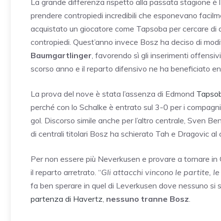
La grande differenza rispetto alla passata stagione è l
prendere contropiedi incredibili che esponevano facilme
acquistato un giocatore come Tapsoba per cercare di an
contropiedi. Quest’anno invece Bosz ha deciso di modif
Baumgartlinger
, favorendo sì gli inserimenti offensivi
scorso anno e il reparto difensivo ne ha beneficiato 
La prova del nove è stata l’assenza di Edmond
Tapsob
perché con lo Schalke è entrato sul 3-0 per i compagni) 
gol. Discorso simile anche per l’altro centrale, Sven Be
di centrali titolari Bosz ha schierato Tah e Dragovic al
Per non essere più Neverkusen e provare a tornare in 
il reparto arretrato. “
Gli attacchi vincono le partite, l
fa ben sperare in quel di Leverkusen dove nessuno si 
partenza di Havertz
,
nessuno tranne Bosz
.