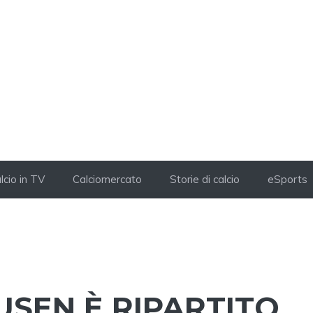
lcio in TV
Calciomercato
Storie di calcio
eSports
USEN È RIPARTITO