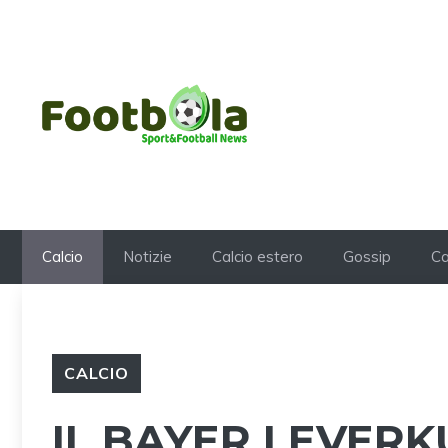
Vai
al
contenuto
Calcio
Notizie
Calcio estero
Gossip
Ca
CALCIO
IL BAYER LEVERK