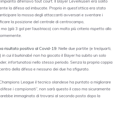
’impianto difensivo tout court. Il Bayer Leverkusen era solito
nte la difesa ad imbucate. Proprio in quest’ottica era stato
ticipare la mossa degli attaccanti avversari e sventare i
icare la posizione del centrale di centrocampo,
 ma (già 3 gol per l’austriaco) con molto più criterio rispetto allo
enormemente.
a risultato positivo al Covid-19
. Nelle due partite (e tre/quarti,
in cui il burkinabé non ha giocato il Bayer ha subito un solo
nder, infortunatosi nello stesso periodo. Senza la propria coppia
 centro della difesa e nessuno dei due ha sfigurato.
Champions League il tecnico olandese ha puntato a migliorare
e difese i campionati
”, non sarà questo il caso ma sicuramente
sarebbe immaginato di trovarsi al secondo posto dopo la