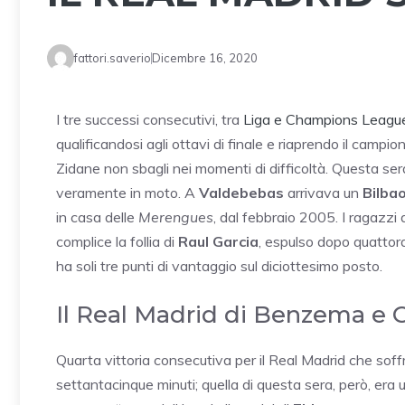
fattori.saverio
Dicembre 16, 2020
I tre successi consecutivi, tra
Liga e Champions Leagu
qualificandosi agli ottavi di finale e riaprendo il campi
Zidane non sbagli nei momenti di difficoltà. Questa ser
veramente in moto. A
Valdebebas
arrivava un
Bilba
in casa delle
Merengues
, dal febbraio 2005. I ragazzi 
complice la follia di
Raul Garcia
, espulso dopo quattord
ha soli tre punti di vantaggio sul diciottesimo posto.
Il Real Madrid di Benzema e 
Quarta vittoria consecutiva per il Real Madrid che soffr
settantacinque minuti; quella di questa sera, però, e