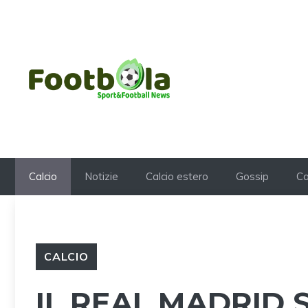
Vai
al
contenuto
Calcio
Notizie
Calcio estero
Gossip
Ca
CALCIO
IL REAL MADRID 