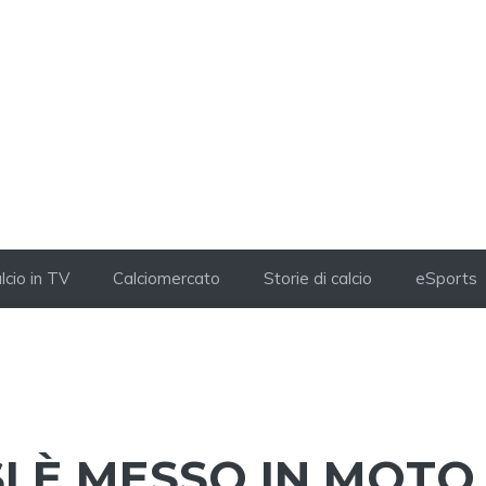
lcio in TV
Calciomercato
Storie di calcio
eSports
SI È MESSO IN MOTO