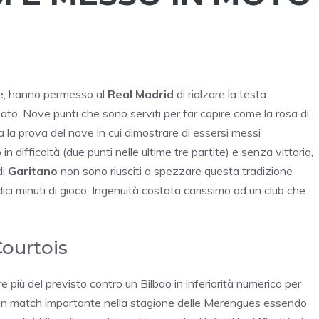
e
, hanno permesso al
Real Madrid
di rialzare la testa
onato. Nove punti che sono serviti per far capire come la rosa di
a la prova del nove in cui dimostrare di essersi messi
o
in difficoltà (due punti nelle ultime tre partite) e senza vittoria,
di
Garitano
non sono riusciti a spezzare questa tradizione
ici minuti di gioco. Ingenuità costata carissimo ad un club che
Courtois
e più del previsto contro un Bilbao in inferiorità numerica per
ra un match importante nella stagione delle Merengues essendo