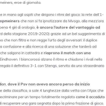
einers, eroe di giornata.
n mano agli ospiti che dirigono i ritmi del gioco: la rete dell’1-
oopmeiners
che non si fa ipnotizzare da Mvogo, alla mezz’ora.
na 4 giri di orologio,
è ancora l’autore del vantaggio ad
ord della stagione 2019-2020) grazie ad un bel suggerimento di
che non filtra e non regge l’urto degli avversari: il duplice
a confusione e alla ricerca di una soluzione che tarderà ad
en che salgono in cattedra e
riaprono il match con una
Eindhoven. I biancorossi alzano il ritmo e chiudono i rivali nella
egala il definitivo 3-1 con Stengs, servito da uno straordinario
dion
,
dove il Psv non aveva ancora perso da inizio
te della classifica, a sole 4 lunghezze dalla vetta con l’Ajax che
 recriminare per un tempo totalmente regalato
come è accaduto
i recuperare una gara segnata dopo la prima frazione di gioco.