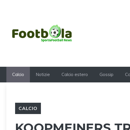
Vai
al
contenuto
Calcio
Notizie
Calcio estero
Gossip
Ca
CALCIO
KOOPMEINERS TRA