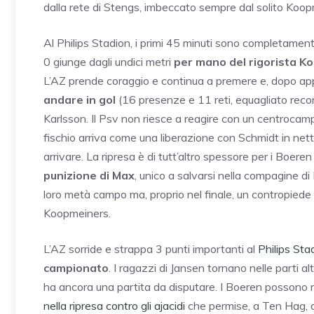
dalla rete di Stengs, imbeccato sempre dal solito Koopm
Al Philips Stadion, i primi 45 minuti sono completamente i
0 giunge dagli undici metri
per mano del rigorista K
L’AZ prende coraggio e continua a premere e, dopo appe
andare in gol
(16 presenze e 11 reti, equagliato rec
Karlsson. Il Psv non riesce a reagire con un centrocampo 
fischio arriva come una liberazione con Schmidt in nett
arrivare. La ripresa è di tutt’altro spessore per i Boer
punizione di Max
, unico a salvarsi nella compagine di 
loro metà campo ma, proprio nel finale, un contropiede r
Koopmeiners.
L’AZ sorride e strappa 3 punti importanti al
Philips Sta
campionato
. I ragazzi di Jansen tornano nelle parti al
ha ancora una partita da disputare. I Boeren possono
nella ripresa contro gli ajacidi
che permise, a Ten Hag, d