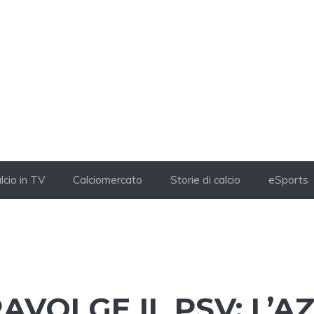
lcio in TV
Calciomercato
Storie di calcio
eSports
VOLGE IL PSV: L’A