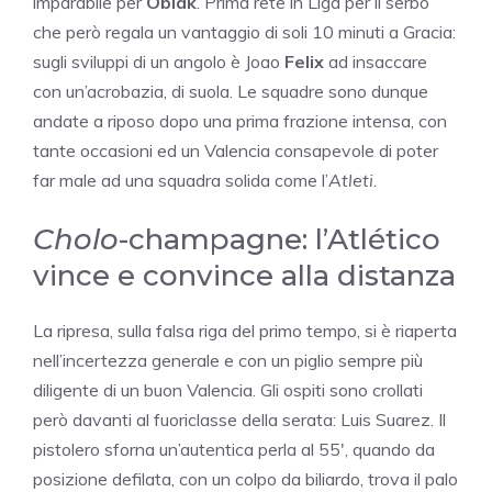
imparabile per
Oblak
. Prima rete in Liga per il serbo
che però regala un vantaggio di soli 10 minuti a Gracia:
sugli sviluppi di un angolo è Joao
Felix
ad insaccare
con un’acrobazia, di suola. Le squadre sono dunque
andate a riposo dopo una prima frazione intensa, con
tante occasioni ed un Valencia consapevole di poter
far male ad una squadra solida come l’
Atleti
.
Cholo
-champagne: l’Atlético
vince e convince alla distanza
La ripresa, sulla falsa riga del primo tempo, si è riaperta
nell’incertezza generale e con un piglio sempre più
diligente di un buon Valencia. Gli ospiti sono crollati
però davanti al fuoriclasse della serata: Luis Suarez. Il
pistolero sforna un’autentica perla al 55′, quando da
posizione defilata, con un colpo da biliardo, trova il palo