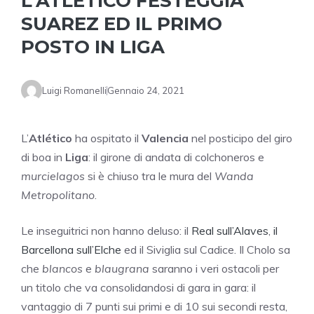
L’ATLÉTICO FESTEGGIA
SUAREZ ED IL PRIMO
POSTO IN LIGA
Luigi Romanelli
Gennaio 24, 2021
L’
Atlético
ha ospitato il
Valencia
nel posticipo del giro
di boa in
Liga
: il girone di andata di colchoneros e
murcielagos
si è chiuso tra le mura del
Wanda
Metropolitano
.
Le inseguitrici non hanno deluso: il
Real sull’Alaves
,
il
Barcellona sull’Elche
ed il Siviglia sul Cadice. Il Cholo sa
che
blancos
e
blaugrana
saranno i veri ostacoli per
un titolo che va consolidandosi di gara in gara: il
vantaggio di 7 punti sui primi e di 10 sui secondi resta,