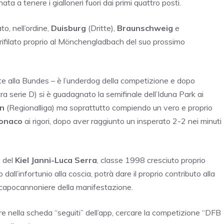
ata a tenere i gialloneri fuori dai primi quattro posti.
o, nell’ordine,
Duisburg
(Dritte),
Braunschweig
e
rifilato proprio al Mönchengladbach del suo prossimo
ite alla Bundes – è l’underdog della competizione e dopo
tra serie D) si è guadagnato la semifinale dell’Iduna Park ai
en
(Regionalliga) ma soprattutto compiendo un vero e proprio
onaco
ai rigori, dopo aver raggiunto un insperato 2-2 nei minuti
e del
Kiel Janni-Luca Serra
, classe 1998 cresciuto proprio
o dall’infortunio alla coscia, potrà dare il proprio contributo alla
i capocannoniere della manifestazione.
e nella scheda “seguiti” dell’app, cercare la competizione “DFB