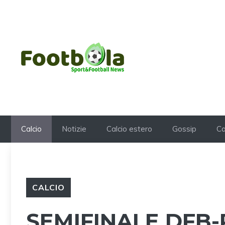
Vai
al
contenuto
Calcio
Notizie
Calcio estero
Gossip
Ca
CALCIO
SEMIFINALE DFB-