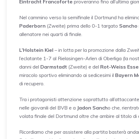
Eintracht
Francoforte
proveranno fino all’ultima giorn
Nel cammino verso la semifinale il Dortmund ha eliminat
Paderborn
(Zweite) prima dello 0-1 targato
Sancho
allenatore nei quarti di finale.
L’Holstein Kiel
– in lotta per la promozione dalla Zwe
l’eclatante 1-7 al Rielasingen-Arlen di Oberliga (la nos
danni del
Darmstadt
(Zweite) e del
Rot-Weiss Ess
miracolo sportivo eliminando ai sedicesimi il
Bayern M
di recupero.
Tra i protagonisti attenzione soprattutto all’attaccant
nelle giovanili del BVB e a
Jadon Sanch
o che, rientrat
volata finale del Dortmund oltre che ambire al titolo d
Ricordiamo che per assistere alla partita basterà andar