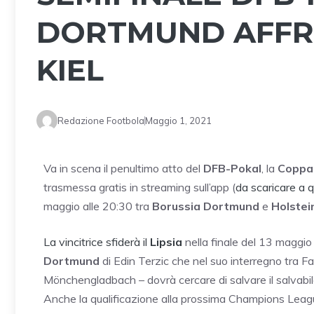
DORTMUND AFFR
KIEL
Redazione Footbola
Maggio 1, 2021
Va in scena il penultimo atto del
DFB-Pokal
, la
Coppa
trasmessa gratis in streaming sull’app (
da scaricare a q
maggio alle 20:30 tra
Borussia Dortmund
e
Holstein
La vincitrice sfiderà il
Lipsia
nella finale del 13 maggio a
Dortmund
di Edin Terzic che nel suo interregno tra F
Mönchengladbach – dovrà cercare di salvare il salvabile 
Anche la qualificazione alla prossima Champions Leagu