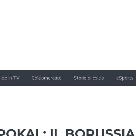
lcio in TV
Calciomercato
Storie di calcio
eSports
POKAL: IL BORUSSIA