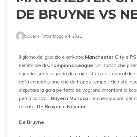
DE BRUYNE VS N
Saverio Fattori
Maggio 4, 2021
Il giorno del giudizio è arrivato;
Manchester City
e
PS
semifinale di
Champions League
. Un match che prome
squadre sono in grado di fornire. I
Citizens
, dopo il due
della competizione che da troppo tempo il club sta ins
disputare la gara perfetta se vogliono rimontare la scon
perso contro il
Bayern Monaco
. Le due squadre, per r
talento:
De Bruyne
e
Neymar
.
De Bruyne