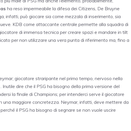
tto più male al PSG ma anche l’elemento, probabilmente,
ias
ha reso impermeabile la difesa dei Citizens, De Bruyne
lga, infatti, può giocare sia come mezzala di inserimento, sia
ueve. KDB come attaccante centrale permette alla squadra di
giocatore di immensa tecnica per creare spazi e mandare in tilt
icato per non utilizzare una vera punta di riferimento ma, fino a
Neymar; giocatore straripante nel primo tempo, nervoso nella
 Inutile dire che il PSG ha bisogno della prima versione del
ndersi la finale di Champions; per intenderci serve il giocatore
 una maggiore concretezza. Neymar, infatti, deve mettere da
a perché il PSG ha bisogno di segnare se non vuole uscire