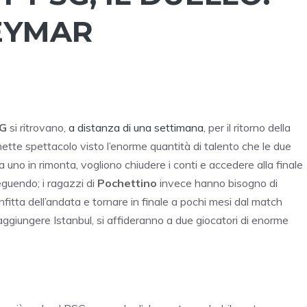
EYMAR
G
si ritrovano,
a distanza di una settimana
, per il ritorno della
tte spettacolo visto l’enorme quantità di talento che le due
 a uno in rimonta, vogliono chiudere i conti e accedere alla finale
eguendo; i ragazzi di
Pochettino
invece hanno bisogno di
fitta dell’andata e tornare in finale a pochi mesi dal match
aggiungere Istanbul, si affideranno a due giocatori di enorme