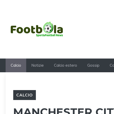
Vai
al
contenuto
Calcio
Notizie
Calcio estero
Gossip
Ca
CALCIO
MANCHESTER CITY