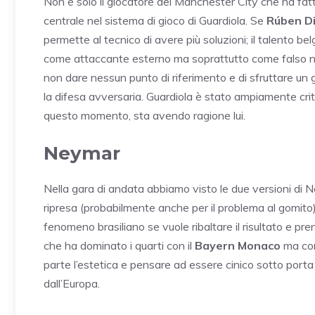
Non è solo il giocatore del Manchester City che ha fa
centrale nel sistema di gioco di Guardiola. Se
Rúben D
permette al tecnico di avere più soluzioni; il talento be
come attaccante esterno ma soprattutto come falso n
non dare nessun punto di riferimento e di sfruttare un 
la difesa avversaria. Guardiola è stato ampiamente crit
questo momento, sta avendo ragione lui.
Neymar
Nella gara di andata abbiamo visto le due versioni di 
ripresa (probabilmente anche per il problema al gomito).
fenomeno brasiliano se vuole ribaltare il risultato e pre
che ha dominato i quarti con il
Bayern Monaco
ma con
parte l’estetica e pensare ad essere cinico sotto port
dall’Europa.