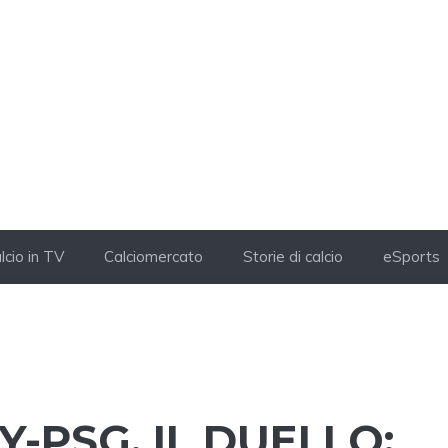
lcio in TV
Calciomercato
Storie di calcio
eSports
-PSG, IL DUELLO: