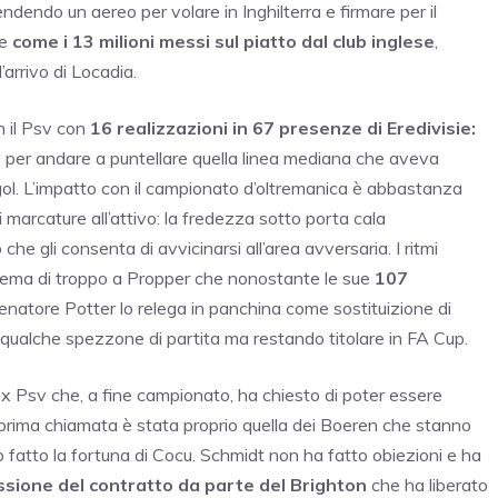
endo un aereo per volare in Inghilterra e firmare per il
te
come i 13 milioni messi sul piatto dal club inglese
,
’arrivo di Locadia.
n il Psv con
16 realizzazioni in 67 presenze di Eredivisie:
lo per andare a puntellare quella linea mediana che aveva
l gol. L’impatto con il campionato d’oltremanica è abbastanza
marcature all’attivo: la fredezza sotto porta cala
e gli consenta di avvicinarsi all’area avversaria. I ritmi
oblema di troppo a Propper che nonostante le sue
107
allenatore Potter lo relega in panchina come sostituizione di
 qualche spezzone di partita ma restando titolare in FA Cup.
’ex Psv che, a fine campionato, ha chiesto di poter essere
a prima chiamata è stata proprio quella dei Boeren che stanno
o fatto la fortuna di Cocu. Schmidt non ha fatto obiezioni e ha
cissione del contratto da parte del Brighton
che ha liberato