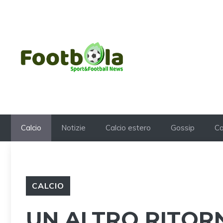
Vai
al
contenuto
Calcio
Notizie
Calcio estero
Gossip
Ca
CALCIO
UN ALTRO RITORN