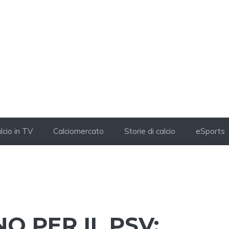
lcio in TV
Calciomercato
Storie di calcio
eSports
O PER IL PSV: