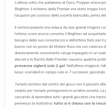
L’ultima volta che parlammo di Davy Propper stava prend
Brighton: il richiamo della Premier era stato troppo for
l’acquisto più costoso della società biancoblu, prima dell
Il centrocampista era reduce da due grandi stagioni co
l’ottimo score aveva convinto il Brighton ad acquistar
bisogno della sua consistenza e dell’ottimo fiuto per i
buono con un posto da titolare fisso ma con carenza di 
drasticamente nonostante venga impiegato in un ruolo ch
elevati e la fisicità della Premier causano qualche pr
presenze siglerà solo 2 gol
. Nell’ultima stagione, l’
lusso: scenderà in campo solo in 7 occasioni, giocando
Tenerlo lontano dal centro del gioco non è piaciuto all
ceduto per tornare protagonista in un’altra società. L
cercando di riprendere tutti i grandi giocatori che hann
permesso la trattativa:
tutto si è chiuso con la res