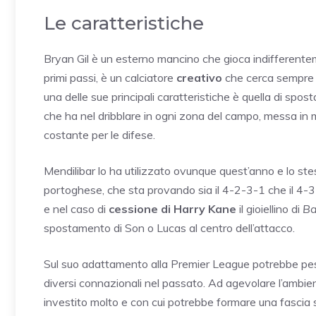
Le caratteristiche
Bryan Gil è un esterno mancino che gioca indifferenteme
primi passi, è un calciatore
creativo
che cerca sempre il
una delle sue principali caratteristiche è quella di spost
che ha nel dribblare in ogni zona del campo, messa in m
costante per le difese.
Mendilibar lo ha utilizzato ovunque quest’anno e lo ste
portoghese, che sta provando sia il 4-2-3-1 che il 4-3
e nel caso di
cessione di Harry Kane
il gioiellino di
Ba
spostamento di Son o Lucas al centro dell’attacco.
Sul suo adattamento alla Premier League potrebbe pesar
diversi connazionali nel passato. Ad agevolare l’amb
investito molto e con cui potrebbe formare una fascia s