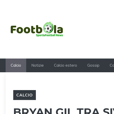
Vai
al
contenuto
Calcio
Notizie
Calcio estero
Gossip
Ca
CALCIO
BRYAN GIL TRA SI