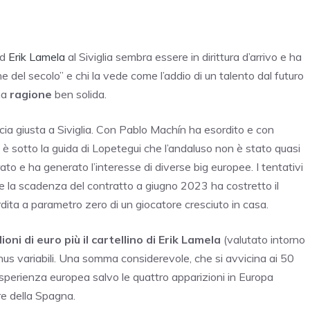
ed
Erik Lamela
al Siviglia sembra essere in dirittura d’arrivo e ha
ne del secolo” e chi la vede come l’addio di un talento dal futuro
na
ragione
ben solida.
cia giusta a Siviglia. Con Pablo Machín ha esordito e con
è sotto la guida di Lopetegui che l’andaluso non è stato quasi
ato e ha generato l’interesse di diverse big europee. I tentativi
 e la scadenza del contratto a giugno 2023 ha costretto il
erdita a parametro zero di un giocatore cresciuto in casa.
ioni di euro più il cartellino di Erik Lamela
(valutato intorno
 bonus variabili. Una somma considerevole, che si avvicina ai 50
esperienza europea salvo le quattro apparizioni in Europa
ore della Spagna.