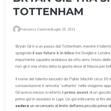
TOTTENHAM
Francesco Castorani
Luglio 25, 2021
Bryan Gil è a un passo dal Tottenham, mentre il talento
spagnola
il suo futuro è in bilico
tra Siviglia e Londra
importante squadra andalusa da otto anni, l’inizio della
non gli è mai stata data la giusta dose di fiducia per bril
Il nome del talento lanciato da Pablo Machín circa 30 m
consacrazione è arrivata “soltanto” nella stagione appen
Gil aveva messo a referto il
primo assist
di un giocato
primo gol in assoluto in Liga. Un gol irrilevante ai fini de
sedere
un avversario al limite dell’area piccola prima di